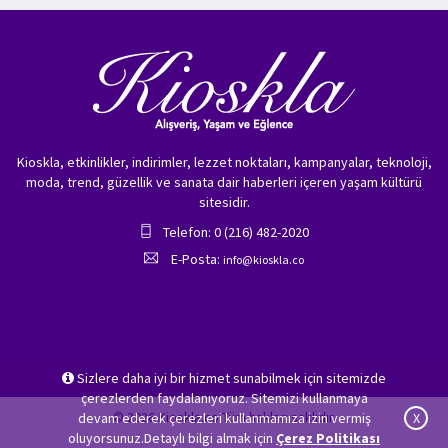
Kioskla, etkinlikler, indirimler, lezzet noktaları, kampanyalar, teknoloji,
moda, trend, güzellik ve sanata dair haberleri içeren yaşam kültürü
sitesidir.
Telefon: 0 (216) 482-2020
E-Posta:
info@kioskla.co
Sizlere daha iyi bir hizmet sunabilmek için sitemizde
çerezlerden faydalanıyoruz. Sitemizi kullanmaya
© 2026 Kioskla.co Tüm hakları saklıdır.
devam ederek çerezleri kullanmamıza izin vermiş
X
oluyorsunuz.Detaylı bilgi almak için
Çerez Politikası