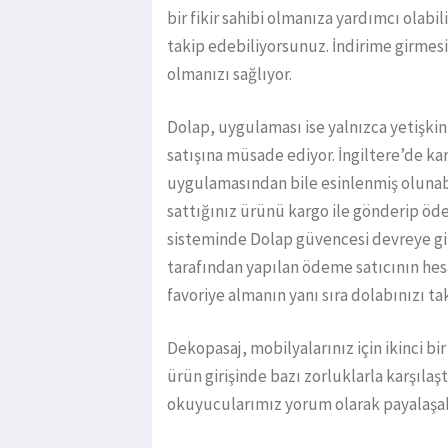
bir fikir sahibi olmanıza yardımcı olabil
takip edebiliyorsunuz. İndirime girmesi
olmanızı sağlıyor.
Dolap, uygulaması ise yalnızca yetişkin
satışına müsade ediyor. İngiltere’de k
uygulamasından bile esinlenmiş oluna
sattığınız ürünü kargo ile gönderip öd
sisteminde Dolap güvencesi devreye giri
tarafından yapılan ödeme satıcının hes
favoriye almanın yanı sıra dolabınızı tak
Dekopasaj, mobilyalarınız için ikinci b
ürün girişinde bazı zorluklarla karşıla
okuyucularımız yorum olarak payalaşabi