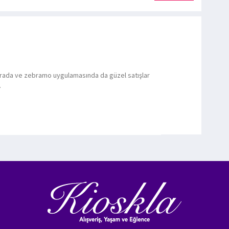
 orada ve zebramo uygulamasında da güzel satışlar
.