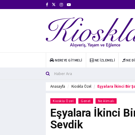
NEREYE GITMELI
NE İZLEMELI
NE D
Anasayfa
Kioskla Özel
Eşyalara İkinci Bir 
Kioskla Özel
Genel
Ne Almalı
Eşyalara İkinci B
Sevdik