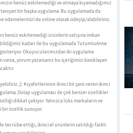
ımızın henüz eskitemediği ve atmaya kıyamadığımız
ı tanıyan bir başka uygulama. Bu uygulamada da
 ve ödemelerinizi de online olarak ödeyip/alabiliriniz.
ın henüz eskitemediği ürünlerin satışına imkan
ebildiğimiz kadarı ile bu uygulamada TutumluAnne
 gösteriyor. Okuyucularımızdan iki uygulama
n varsa, yorum yazarsanız bu içeriğimizi kiosklayan
caktır.
iliriz. ;) Kıyafetlerinize ikinci bir şans veren ikinci
uygulama. Dolap uygulaması ile çok benzer özellikler
lliği dikkat çekiyor. Yalnızca lüks markaların ve
i bir özellik sunuyor.
e tecrübe ettiği, ikinci el ürünlerin satıldığı farklı