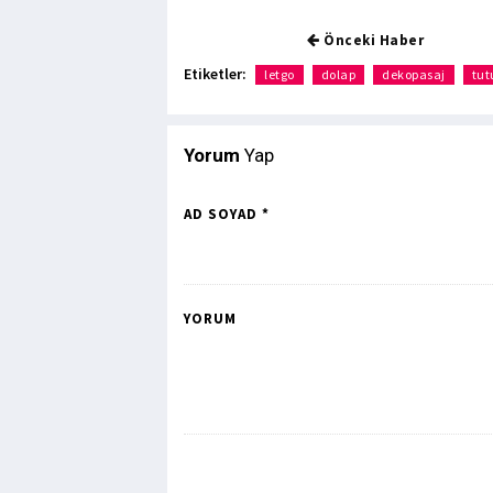
Önceki Haber
Etiketler:
letgo
dolap
dekopasaj
tu
Yorum
Yap
AD SOYAD *
YORUM