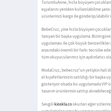
TutumluAnne, hızla büyüyen çocuklar
eşyalarını yeniden kullanılabilme şans
ürünlerinizi kargo ile gönderip/alabilir
BebeCruz, yine hızla büyüyen çocuklar
tanıyan bir başka uygulama. Bizim gör
uygulaması ile çok büyük benzerlikler
arasındaki önemli bir farkı tecrübe ede
tüm okuyucularımız için aydınlatıcı ola
ModaCruz, bebecruz’un yetişkin hali diyeb
el kıyafetlerinizin satıldığı bir başka 
gösteriyor olsada bu uygulamada VIP öze
tasarım ürünlerinin satılıp alınabileceğ
Sevgili
kioskla.co
okurları eğer sizlerind