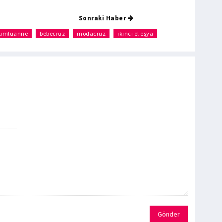
Sonraki Haber
tumluanne
bebecruz
modacruz
ikinci el eşya
Gönder