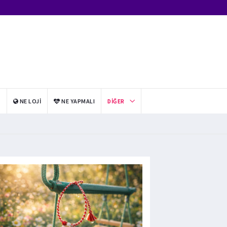
I
NE LOJI
NE YAPMALI
DIĞER