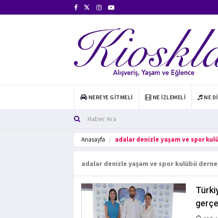
NEREYE GITMELI
NE İZLEMELI
NE D
Anasayfa
adalar denizle yaşam ve spor kul
adalar denizle yaşam ve spor kulübü derne
Türki
gerçek