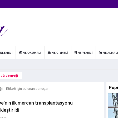
INLEMELI
NE OKUMALI
NE GIYMELI
NE YEMELI
NE ALMAL
übü derneği
Pop
ği
Etiketi için bulunan sonuçlar
ye'nin ilk mercan transplantasyonu
leştirildi