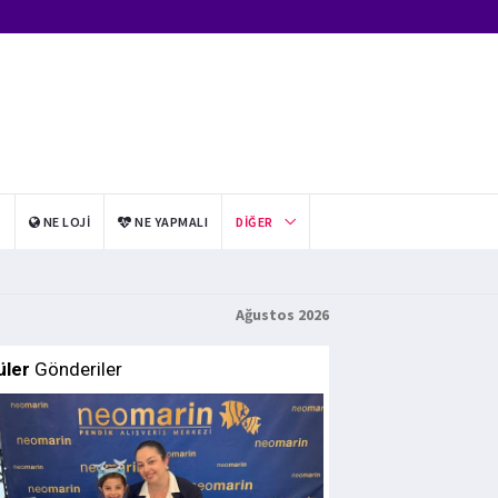
I
NE LOJI
NE YAPMALI
DIĞER
Ağustos 2026
üler
Gönderiler