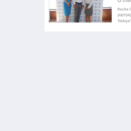
11 Eyl
Roche İ
(ADYSK)
Türkiye'