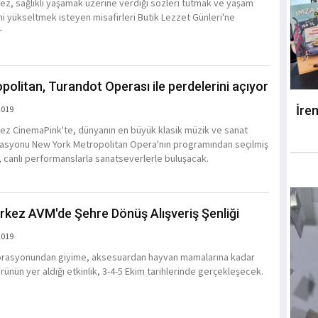
z, sağlıklı yaşamak üzerine verdiği sözleri tutmak ve yaşam
ini yükseltmek isteyen misafirleri Butik Lezzet Günleri'ne
r
politan, Turandot Operası ile perdelerini açıyor
İre
2019
z CinemaPink'te, dünyanın en büyük klasik müzik ve sanat
asyonu New York Metropolitan Opera'nın programından seçilmiş
, canlı performanslarla sanatseverlerle buluşacak.
kez AVM'de Şehre Dönüş Alışveriş Şenliği
2019
rasyonundan giyime, aksesuardan hayvan mamalarına kadar
rünün yer aldığı etkinlik, 3-4-5 Ekim tarihlerinde gerçekleşecek.