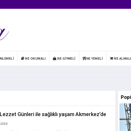
INLEMELI
NE OKUMALI
NE GIYMELI
NE YEMELI
NE ALMAL
Pop
 Lezzet Günleri ile sağlıklı yaşam Akmerkez’de
 2019