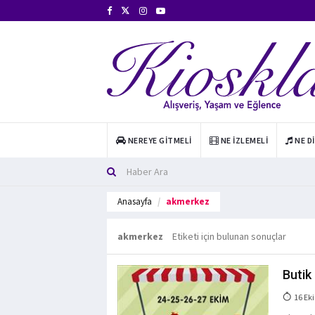
NEREYE GITMELI
NE İZLEMELI
NE D
Anasayfa
akmerkez
akmerkez
Etiketi için bulunan sonuçlar
Butik
16 Eki