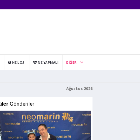
I
NE LOJI
NE YAPMALI
DIĞER
Ağustos 2026
üler
Gönderiler