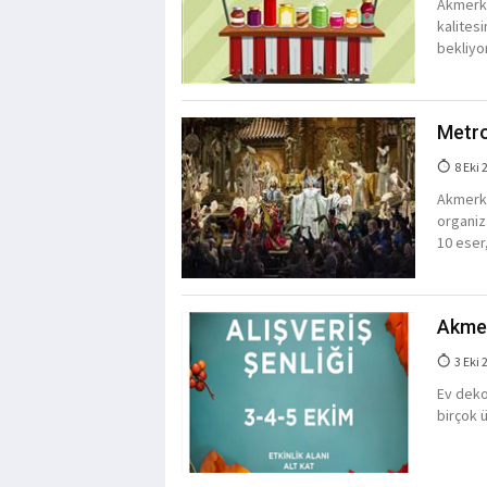
Akmerke
kalites
bekliyo
Metro
8 Eki 
Akmerke
organiz
10 eser
Akmer
3 Eki 
Ev deko
birçok ü