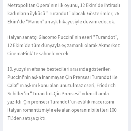
Metropolitan Opera'nın ilk oyunu, 12 Ekim'de ihtiraslı
kadınların öyküsü "Turandot" olacak. Gösterimler, 26
Ekim'de "Manon"un aşk hikayesiyle devam edecek.
İtalyan sanatçı Giacomo Puccini'nin eseri "Turandot",
12 Ekim'de tüm dünyayla eş zamanlı olarak Akmerkez
CinemaPink'te sahnelenecek.
19. yüzyılın efsane bestecileri arasında gösterilen
Puccini'nin aşka inanmayan Çin Prensesi Turandot ile
Calaf'ın aşkını konu alan unutulmaz eseri, Friedrich
Schiller'in "Turandot-Çin Prensesi"nden ilhamla
yazıldı. Çin prensesi Turandot'un evlilik macerasını
İtalyan romantizmiyle ele alan operanın biletleri 100
TL'den satışa çıktı.