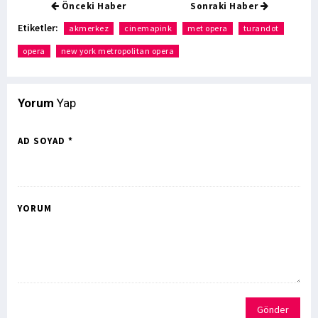
Önceki Haber
Sonraki Haber
Etiketler:
akmerkez
cinemapink
met opera
turandot
opera
new york metropolitan opera
Yorum
Yap
AD SOYAD *
YORUM
Gönder