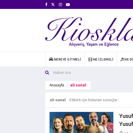
NEREYE GITMELI
NE İZLEMELI
NE D
Anasayfa
ali sunal
ali sunal
Etiketi için bulunan sonuçlar
Yusuf
Yusuf 