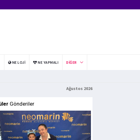
I
NE LOJI
NE YAPMALI
DIĞER
Ağustos 2026
üler
Gönderiler