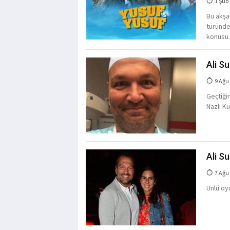
1 Şub
Bu akşa
türünde
konusu. 
Ali S
9 Ağu
Geçtiği
Nazlı K
Ali S
7 Ağu
Ünlü oyu