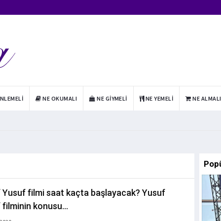
INLEMELI
NE OKUMALI
NE GIYMELI
NE YEMELI
NE ALMAL
Pop
 Yusuf filmi saat kaçta başlayacak? Yusuf
filminin konusu...