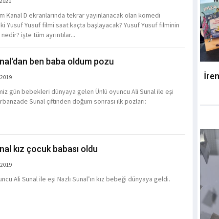
 2020
m Kanal D ekranlarında tekrar yayınlanacak olan komedi
ki Yusuf Yusuf filmi saat kaçta başlayacak? Yusuf Yusuf filminin
nedir? işte tüm ayrıntılar...
unal'dan ben baba oldum pozu
İre
 2019
miz gün bebekleri dünyaya gelen Ünlü oyuncu Ali Sunal ile eşi
urbanzade Sunal çiftinden doğum sonrası ilk pozları:
unal kız çocuk babası oldu
 2019
ncu Ali Sunal ile eşi Nazlı Sunal’ın kız bebeği dünyaya geldi.