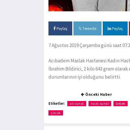
Paylaş
Tweetle
Paylaş
7 Ağustos 2019 Çarşamba günü saat 07:24
Acıbadem Maslak Hastanesi Kadın Hasta
İbrahim Bildirici, 2 kilo 643 gram olar
durumlarının iyi olduğunu belirtti.
Önceki Haber
Etiketler:
ali sunal
nazlı sunal
bebek
çocuk