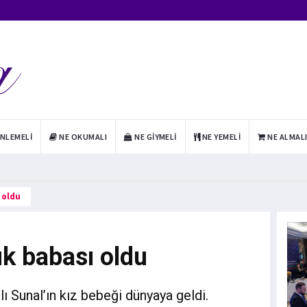
INLEMELI
NE OKUMALI
NE GIYMELI
NE YEMELI
NE ALMAL
 oldu
uk babası oldu
lı Sunal’ın kız bebeği dünyaya geldi.