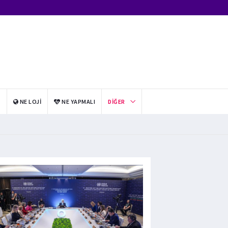
I
NE LOJI
NE YAPMALI
DIĞER