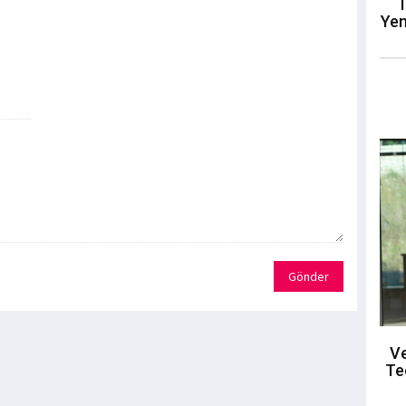
T
Yen
Gönder
Ve
Te