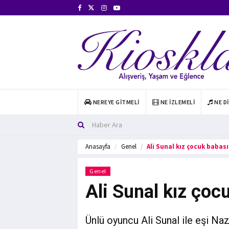
NEREYE GITMELI
NE İZLEMELI
NE D
Anasayfa
Genel
Ali Sunal kız çocuk babası
Genel
Ali Sunal kız çoc
Ünlü oyuncu Ali Sunal ile eşi Naz