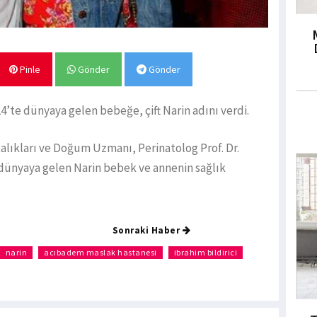
Pinle
Gönder
Gönder
’te dünyaya gelen bebeğe, çift Narin adını verdi.
lıkları ve Doğum Uzmanı, Perinatolog Prof. Dr.
ak dünyaya gelen Narin bebek ve annenin sağlık
Sonraki Haber
narin
acıbadem maslak hastanesi
ibrahim bildirici