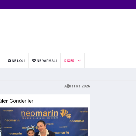
I
NE LOJI
NE YAPMALI
DIĞER
Ağustos 2026
üler
Gönderiler