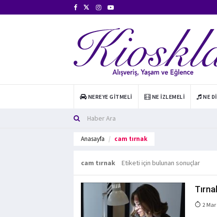
NEREYE GITMELI
NE İZLEMELI
NE D
Anasayfa
cam tırnak
cam tırnak
Etiketi için bulunan sonuçlar
Tırna
2 Mar