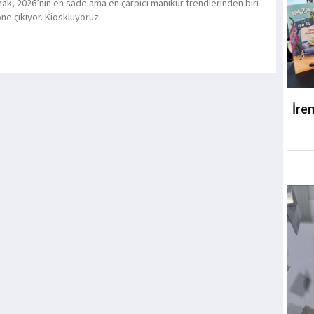
nak, 2026’nın en sade ama en çarpıcı manikür trendlerinden biri
öne çıkıyor. Kioskluyoruz.
İre