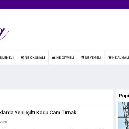
INLEMELI
NE OKUMALI
NE GIYMELI
NE YEMELI
NE ALMAL
Pop
klarda Yeni Işıltı Kodu Cam Tırnak
 2026