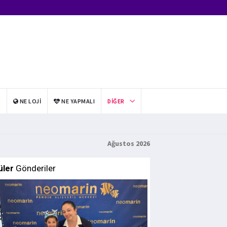
I
NE LOJI
NE YAPMALI
DIĞER
Ağustos 2026
üler
Gönderiler