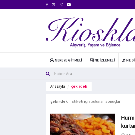
NEREYE GITMELI
NE İZLEMELI
NE D
Anasayfa
çekirdek
çekirdek
Etiketi için bulunan sonuçlar
Hurma
kurtar