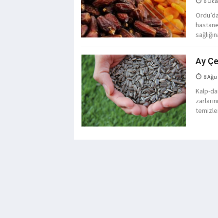
6 Oca
Ordu’da
hastane
sağlığın
Ay Çe
8 Ağu
Kalp-da
zarların
temizle