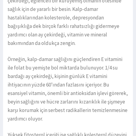
çekirdeği, eğlenceli bir kuruyemiş olmanın ötesinde
sağlık için de yararlı bir besin. Kalp-damar
hastalıklarından kolesterole, depresyondan
bağışıklığa dek birçok farklı rahatsızlığı gidermeye
yardımcı olan ay çekirdeği, vitamin ve mineral
bakımından da oldukça zengin.
Örneğin, kalp-damar sağlığını güçlendiren E vitamini
ile folat bu yemişte bol miktarda bulunuyor. 1/4 su
bardağı ay çekirdeği, kişinin günlük E vitamini
ihtiyacının yüzde 60’ından fazlasını içeriyor. Bu
esansiyel vitamin, önemli bir antioksidan işlevi görerek,
beyin sağlığını ve hücre zarlarını kızarıklık ile şişmeye
karşı korumak için serbest radikallerin temizlenmesine
yardımcı oluyor.
Yüksek fitosterol içeriği ise sağlıklı kolesterol düzeyini