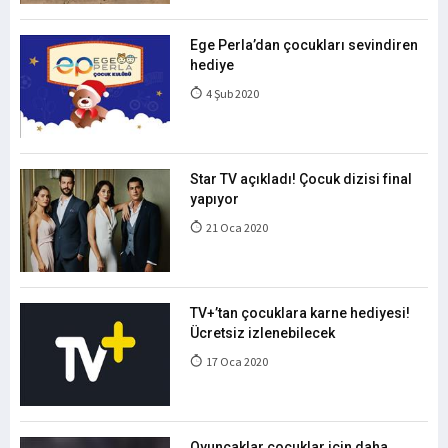
Ege Perla’dan çocukları sevindiren
hediye
4 Şub 2020
Star TV açıkladı! Çocuk dizisi final
yapıyor
21 Oca 2020
TV+’tan çocuklara karne hediyesi!
Ücretsiz izlenebilecek
17 Oca 2020
Oyuncaklar çocuklar için daha