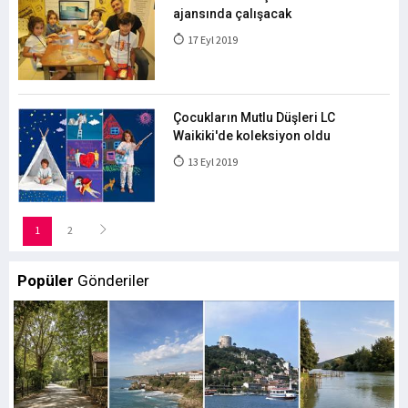
ajansında çalışacak
17 Eyl 2019
Çocukların Mutlu Düşleri LC
Waikiki'de koleksiyon oldu
13 Eyl 2019
1
2
Popüler
Gönderiler