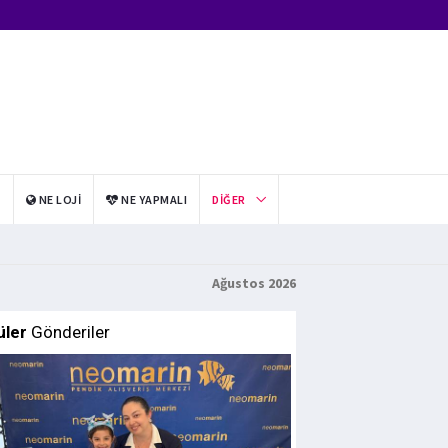
I
NE LOJI
NE YAPMALI
DIĞER
Ağustos 2026
üler
Gönderiler