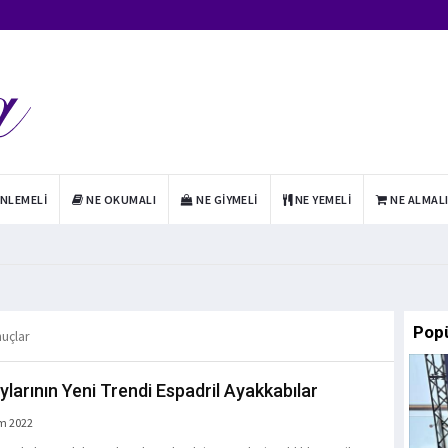
INLEMELI
NE OKUMALI
NE GIYMELI
NE YEMELI
NE ALMAL
Pop
nuçlar
ylarının Yeni Trendi Espadril Ayakkabılar
m 2022