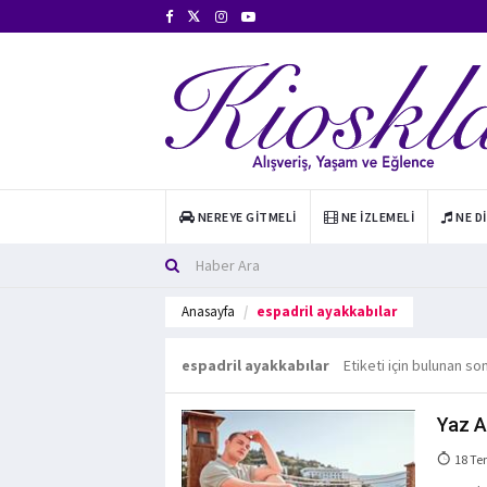
NEREYE GITMELI
NE İZLEMELI
NE D
Anasayfa
espadril ayakkabılar
espadril ayakkabılar
Etiketi için bulunan so
Yaz A
18 Te