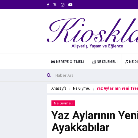
NEREYE GITMELI
NE İZLEMELI
NE D
Anasayfa
Ne Giymeli
Yaz Aylarının Yeni Tre
Ne Giymeli
Yaz Aylarının Yen
Ayakkabılar