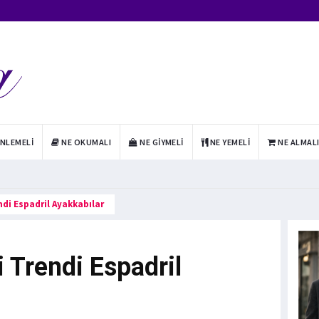
INLEMELI
NE OKUMALI
NE GIYMELI
NE YEMELI
NE ALMAL
ndi Espadril Ayakkabılar
i Trendi Espadril