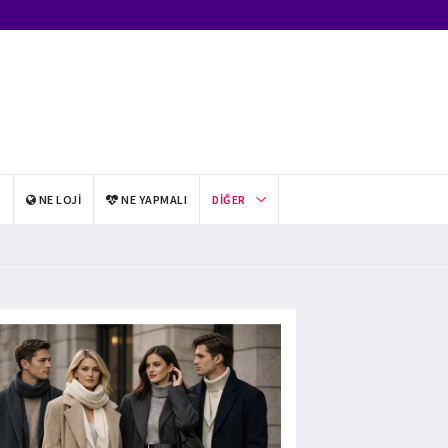
I
NE LOJI
NE YAPMALI
DIĞER