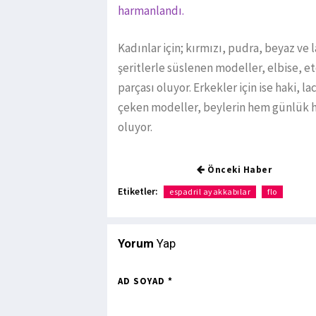
harmanlandı.
Kadınlar için; kırmızı, pudra, beyaz ve l
şeritlerle süslenen modeller, elbise, e
parçası oluyor. Erkekler için ise haki, l
çeken modeller, beylerin hem günlük h
oluyor.
Önceki Haber
Etiketler:
espadril ayakkabılar
flo
Yorum
Yap
AD SOYAD *