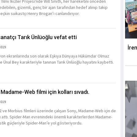
 filmi İkizler Projesi'nde Will Smith, her hareketini önceden
edebilen, gizemli, genç bir ajan tarafından hedef alınıp takip
seçkin suikastçı Henry Brogan’ı canlandırıyor.
sanatçı Tarık Ünlüoğlu vefat etti
İre
2019
yon ekranlarında son olarak Eşkıya Dünyaya Hükümdar Olmaz
e Ünal Bey karakteriyle tanınan Tarık Ünlüoğlu hayatını kaybetti.
 Madame-Web filmi için kolları sıvadı.
2019
 ve Morbius filmleri üzerinde çalışan Sony, Madame-Web için de
mı attı. Spider-Man evrenindeki önemli karakterlerden Madame-
tik güçleriyle Spider-Man’e yol gösteriyordu.