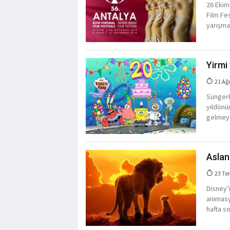
26 Ekim
Film Fe
yarışmal
Yirmi
21 Ağ
SüngerB
yıldönü
gelmeye
Aslan 
23 Te
Disney’
animasy
hafta s