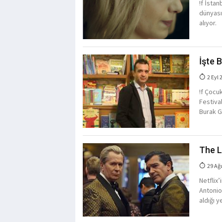
!f İstan
dünyası
alıyor.
İşte B
2 Eyl 
!f Çocuk
Festiva
Burak Gö
The L
29 Ağ
Netflix
Antonio
aldığı y