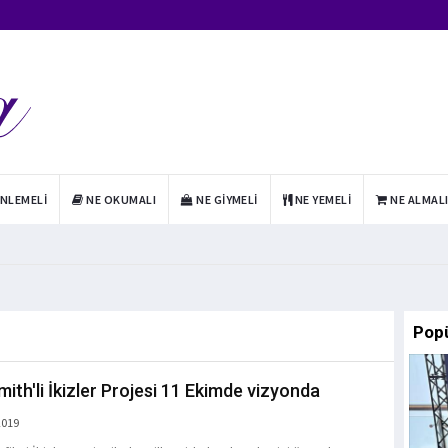
INLEMELI
NE OKUMALI
NE GIYMELI
NE YEMELI
NE ALMAL
Pop
mith'li İkizler Projesi 11 Ekimde vizyonda
2019