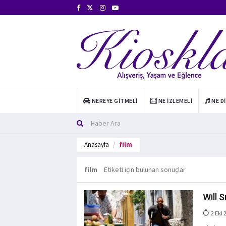
NEREYE GITMELI
NE İZLEMELI
NE D
Anasayfa
film
film
Etiketi için bulunan sonuçlar
Will S
2 Eki 