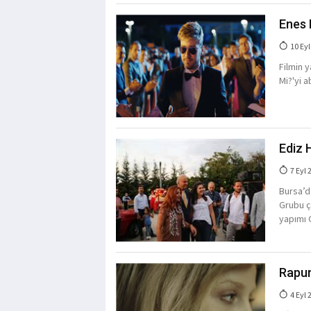
Enes 
10 Eyl
Filmin y
Mi?'yi 
Ediz 
7 Eyl 
Bursa’d
Grubu ça
yapımı G
Rapun
4 Eyl 