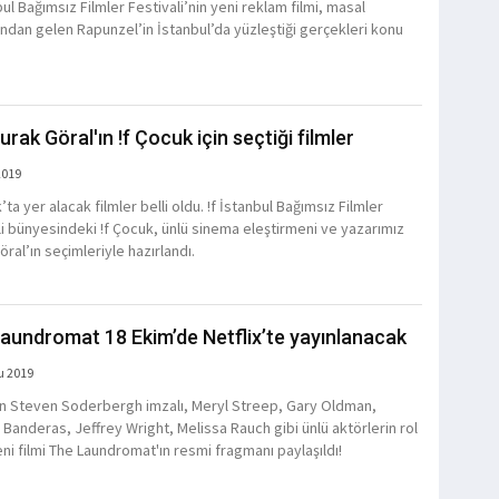
bul Bağımsız Filmler Festivali’nin yeni reklam filmi, masal
ndan gelen Rapunzel’in İstanbul’da yüzleştiği gerçekleri konu
urak Göral'ın !f Çocuk için seçtiği filmler
2019
’ta yer alacak filmler belli oldu. !f İstanbul Bağımsız Filmler
li bünyesindeki !f Çocuk, ünlü sinema eleştirmeni ve yazarımız
ral’ın seçimleriyle hazırlandı.
aundromat 18 Ekim’de Netflix’te yayınlanacak
u 2019
’in Steven Soderbergh imzalı, Meryl Streep, Gary Oldman,
 Banderas, Jeffrey Wright, Melissa Rauch gibi ünlü aktörlerin rol
eni filmi The Laundromat'ın resmi fragmanı paylaşıldı!