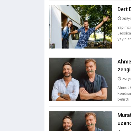
Dert 
26 Eyl
Yapımcıl
Jessica
yayınla
Ahmet
zengi
25 Eyl
Ahmet K
kendisin
belirtti
Murat
uzand