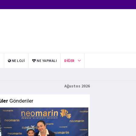
I
NE LOJI
NE YAPMALI
DIĞER
Ağustos 2026
üler
Gönderiler