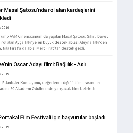
er Masal Şatosu'nda rol alan kardeşlerini
kledi
u 2019
Trump AVM Cinemaximum’da yapılan Masal Şatosu: Sihirli Davet
 rol alan Ayça Tilki’ye en büyük destek ablası Aleyna Tilki’den
, Nila Fırat’a da abisi Mert Fırat’tan destek geldi.
e’nin Oscar Adayı filmi: Bağlılık - Aslı
u 2019
l Etkinlikler Komisyonu, değerlendirdiği 11 film arasından
adına 92 Akademi Ödülleri'nde yarışacak filmi belirledi.
Portakal Film Festivali için başvurular başladı
u 2019