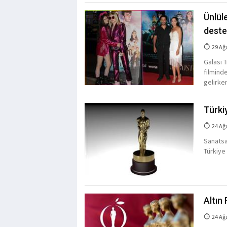
Ünlül
deste
29 Ağ
Galası 
filminde
gelirken
Türkiy
24 Ağ
Sanatsa
Türkiye 
Altın 
24 Ağ