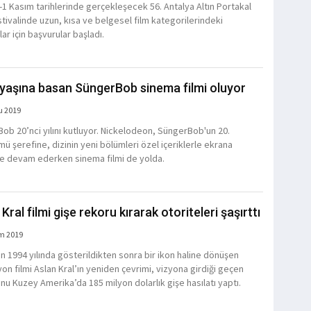
-1 Kasım tarihlerinde gerçekleşecek 56. Antalya Altın Portakal
stivalinde uzun, kısa ve belgesel film kategorilerindeki
ar için başvurular başladı.
 yaşına basan SüngerBob sinema filmi oluyor
u 2019
ob 20’nci yılını kutluyor. Nickelodeon, SüngerBob'un 20.
mü şerefine, dizinin yeni bölümleri özel içeriklerle ekrana
 devam ederken sinema filmi de yolda.
Kral filmi gişe rekoru kırarak otoriteleri şaşırttı
m 2019
in 1994 yılında gösterildikten sonra bir ikon haline dönüşen
on filmi Aslan Kral’ın yeniden çevrimi, vizyona girdiği geçen
onu Kuzey Amerika’da 185 milyon dolarlık gişe hasılatı yaptı.