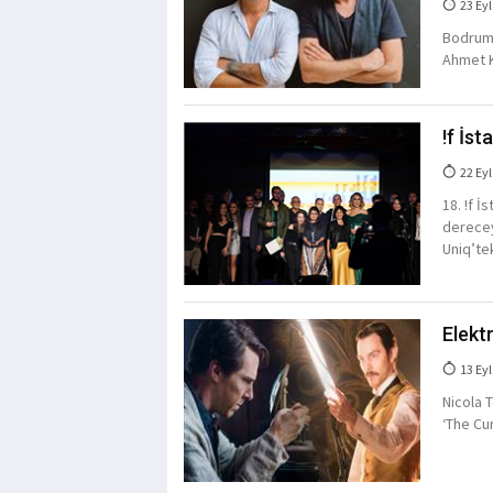
23 Eyl
Bodrum 
Ahmet K
!f İst
22 Eyl
18. !f İ
derecey
Uniq’tek
Elekt
13 Eyl
Nicola 
‘The Cu