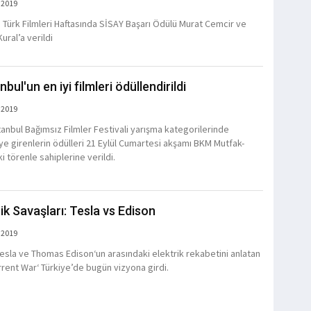
 2019
Türk Filmleri Haftasında SİSAY Başarı Ödülü Murat Cemcir ve
ural’a verildi
anbul'un en iyi filmleri ödüllendirildi
 2019
stanbul Bağımsız Filmler Festivali yarışma kategorilerinde
e girenlerin ödülleri 21 Eylül Cumartesi akşamı BKM Mutfak-
i törenle sahiplerine verildi.
rik Savaşları: Tesla vs Edison
 2019
Tesla ve Thomas Edison‘un arasındaki elektrik rekabetini anlatan
rrent War‘ Türkiye’de bugün vizyona girdi.