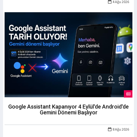
4 Ağu 2026
Google Assistant Kapanıyor 4 Eylül'de Android'de
Gemini Dönemi Başlıyor
8 Ağu 2026