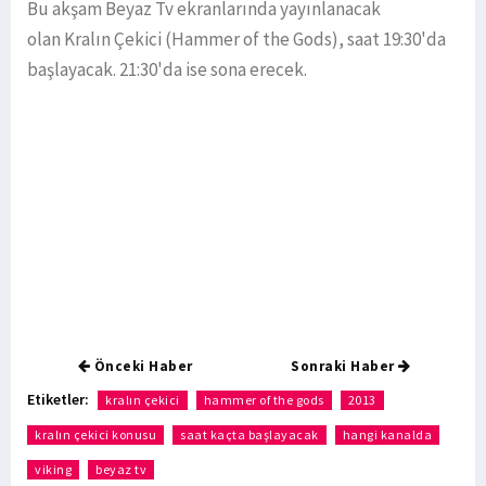
Bu akşam Beyaz Tv ekranlarında yayınlanacak
olan Kralın Çekici (Hammer of the Gods), saat 19:30'da
başlayacak. 21:30'da ise sona erecek.
Önceki Haber
Sonraki Haber
Etiketler:
kralın çekici
hammer of the gods
2013
kralın çekici konusu
saat kaçta başlayacak
hangi kanalda
viking
beyaz tv