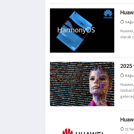
Huawei
9 Ağu
Huawei,
olarak i
2025 
8 Ağu
Huawei,
Global 
geleceğ
Huawe
31 Te