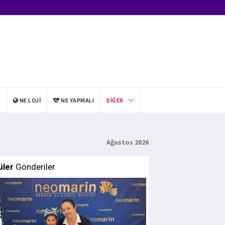
I
NE LOJI
NE YAPMALI
DIĞER
Ağustos 2026
üler
Gönderiler