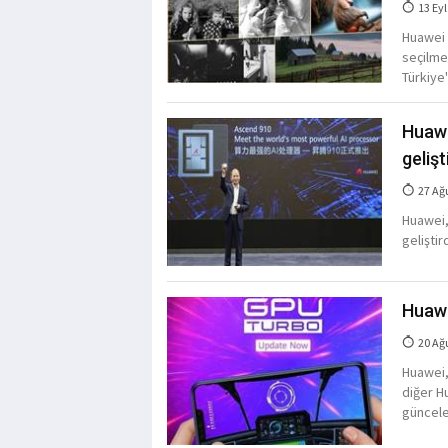
13 Eyl
Huawei 
seçilme
Türkiye
Huawe
gelişt
27 Ağ
Huawei,
gelişti
Huawe
20 Ağ
Huawei,
diğer H
güncele