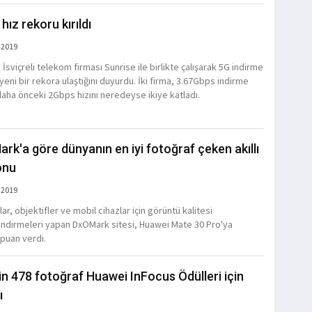
hız rekoru kırıldı
 2019
İsviçreli telekom firması Sunrise ile birlikte çalışarak 5G indirme
yeni bir rekora ulaştığını duyurdu. İki firma, 3.67Gbps indirme
 daha önceki 2Gbps hızını neredeyse ikiye katladı.
rk'a göre dünyanın en iyi fotoğraf çeken akıllı
onu
 2019
r, objektifler ve mobil cihazlar için görüntü kalitesi
ndirmeleri yapan DxOMark sitesi, Huawei Mate 30 Pro'ya
puan verdi.
in 478 fotoğraf Huawei InFocus Ödülleri için
ı