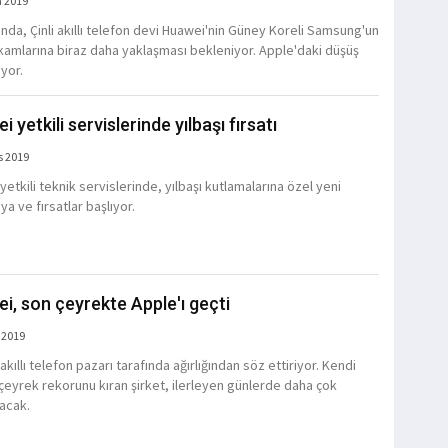
a 2019
ında, Çinli akıllı telefon devi Huawei'nin Güney Koreli Samsung'un
akamlarına biraz daha yaklaşması bekleniyor. Apple'daki düşüş
yor.
 yetkili servislerinde yılbaşı fırsatı
s 2019
etkili teknik servislerinde, yılbaşı kutlamalarına özel yeni
a ve fırsatlar başlıyor.
i, son çeyrekte Apple'ı geçti
 2019
kıllı telefon pazarı tarafında ağırlığından söz ettiriyor. Kendi
çeyrek rekorunu kıran şirket, ilerleyen günlerde daha çok
acak.