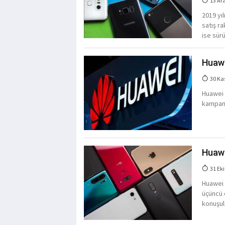
13 Ar
2019 yıl
satış r
ise sürü
Huawei
30 Ka
Huawei y
kampany
Huawe
31 Eki
Huawei a
üçüncü 
konuşul