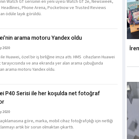
nin Watch GT serisinin en yeni üyesi Watch GT 2e, Newsweek,
 Headlines, Phone Arena, Pocketnow ve Trusted Reviews
dan ödüle layık görüldü.
i'nin arama motoru Yandex oldu
İre
y 2020
le Huawei, özel bir iş birliğine imza attı. HMS cihazların Huawei
t tarayıcısında ve ana ekranda yer alan arama çubuğunda
lan arama motoru Yandex oldu.
i P40 Serisi ile her koşulda net fotoğraf
or
y 2020
çıklamasına göre, marka, mobil cihaz fotoğrafçılığı için netliği
lanmayı artık bir sorun olmaktan çıkarttı.