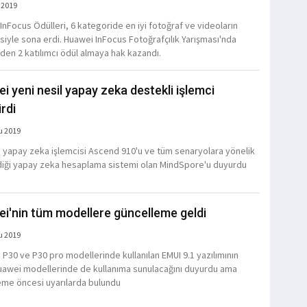
 2019
InFocus Ödülleri, 6 kategoride en iyi fotoğraf ve videoların
siyle sona erdi. Huawei InFocus Fotoğrafçılık Yarışması'nda
'den 2 katılımcı ödül almaya hak kazandı.
i yeni nesil yapay zeka destekli işlemci
irdi
u 2019
 yapay zeka işlemcisi Ascend 910'u ve tüm senaryolara yönelik
rdiği yapay zeka hesaplama sistemi olan MindSpore'u duyurdu
i'nin tüm modellere güncelleme geldi
u 2019
 P30 ve P30 pro modellerinde kullanılan EMUI 9.1 yazılımının
uawei modellerinde de kullanıma sunulacağını duyurdu ama
me öncesi uyarılarda bulundu