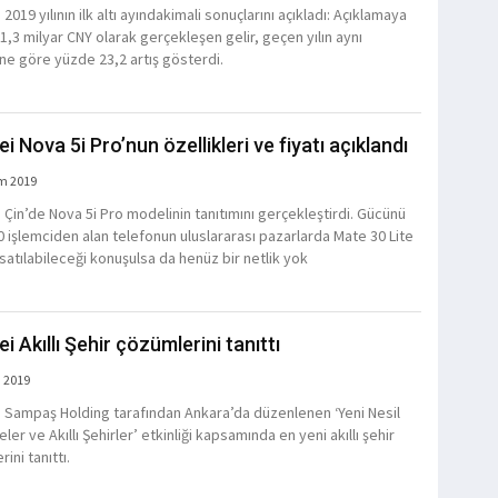
2019 yılının ilk altı ayındakimali sonuçlarını açıkladı: Açıklamaya
1,3 milyar CNY olarak gerçekleşen gelir, geçen yılın aynı
e göre yüzde 23,2 artış gösterdi.
 Nova 5i Pro’nun özellikleri ve fiyatı açıklandı
m 2019
 Çin’de Nova 5i Pro modelinin tanıtımını gerçekleştirdi. Gücünü
10 işlemciden alan telefonun uluslararası pazarlarda Mate 30 Lite
 satılabileceği konuşulsa da henüz bir netlik yok
 Akıllı Şehir çözümlerini tanıttı
 2019
 Sampaş Holding tarafından Ankara’da düzenlenen ‘Yeni Nesil
ler ve Akıllı Şehirler’ etkinliği kapsamında en yeni akıllı şehir
ini tanıttı.