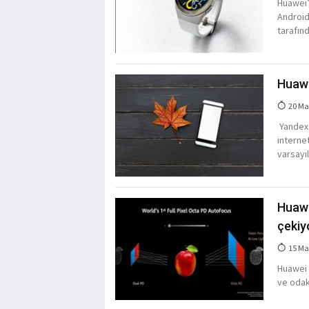
Huawei’
Android
tarafın
Huawe
20 Ma
Yandex i
interne
varsayı
Huawe
çekiy
15 Ma
Huawei a
ve odak