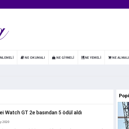
INLEMELI
NE OKUMALI
NE GIYMELI
NE YEMELI
NE ALMAL
Pop
i Watch GT 2e basından 5 ödül aldı
y 2020