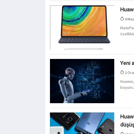
Huawe
6 May
MatePad
özellikl
Yeni 
2 Oca
Huawei,
boyunca
Huawe
düşüş