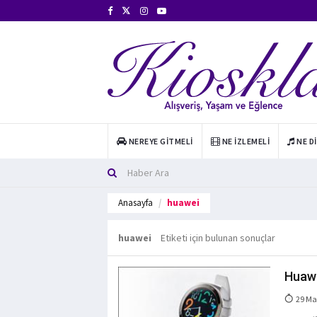
NEREYE GITMELI
NE İZLEMELI
NE D
Anasayfa
huawei
huawei
Etiketi için bulunan sonuçlar
Huawe
29 Ma