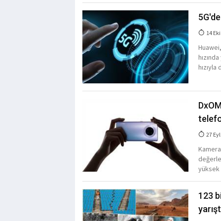
5G'de 
14 Eki
Huawei, 
hızında 
hızıyla
DxOMa
telef
27 Eyl
Kamerala
değerle
yüksek 
123 b
yarışt