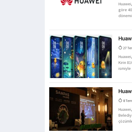
Huawei, 
göre 40
dönemin
Huawei
27 Te
Huawei,
Kirin 8
ismiyle
Huawei
8 Tem
Huawei,
Belediye
çözümler