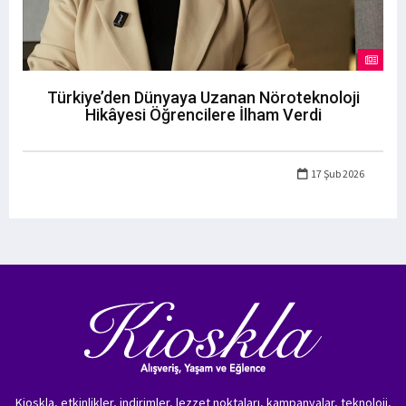
Türkiye’den Dünyaya Uzanan Nöroteknoloji
Hikâyesi Öğrencilere İlham Verdi
17 Şub 2026
Kioskla, etkinlikler, indirimler, lezzet noktaları, kampanyalar, teknoloji,