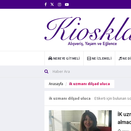
NEREYE GITMELI
NE İZLEMELI
NE D
Anasayfa
ik uzmanı dilşad uluca
ik uzmanı dilşad uluca
Etiketi için bulunan s
İK uz
almad