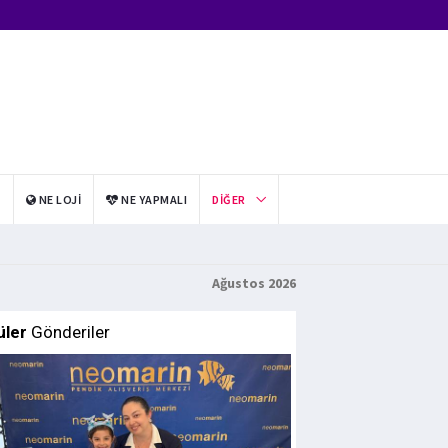
I
NE LOJI
NE YAPMALI
DIĞER
Ağustos 2026
üler
Gönderiler