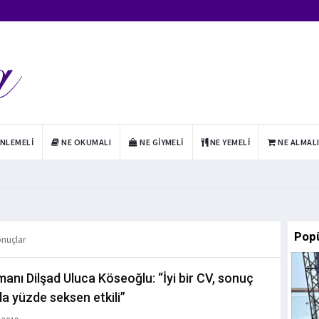
INLEMELI
NE OKUMALI
NE GIYMELI
NE YEMELI
NE ALMAL
Pop
onuçlar
manı Dilşad Uluca Köseoğlu: “İyi bir CV, sonuç
a yüzde seksen etkili”