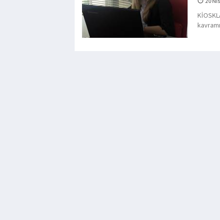
20 Nis
KİOSKLA
kavramı