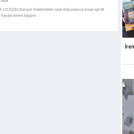
 2019
.CO/ÖZEL:Kariyer beklentileri olan milyonlarca insan için IK
 hayati önem taşıyor.
İre