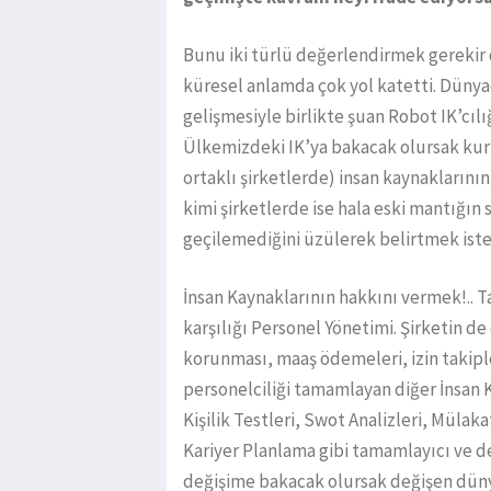
Bunu iki türlü değerlendirmek gerekir 
küresel anlamda çok yol katetti. Düny
gelişmesiyle birlikte şuan Robot IK’cılı
Ülkemizdeki IK’ya bakacak olursak kur
ortaklı şirketlerde) insan kaynaklarının 
kimi şirketlerde ise hala eski mantığı
geçilemediğini üzülerek belirtmek iste
İnsan Kaynaklarının hakkını vermek!.. 
karşılığı Personel Yönetimi. Şirketin de
korunması, maaş ödemeleri, izin takipl
personelciliği tamamlayan diğer İnsan Ka
Kişilik Testleri, Swot Analizleri, Mülak
Kariyer Planlama gibi tamamlayıcı ve des
değişime bakacak olursak değişen dün