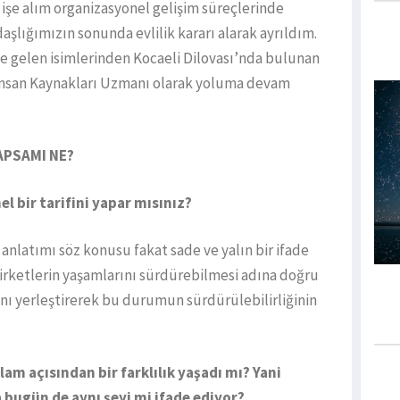
 işe alım organizasyonel gelişim süreçlerinde
daşlığımızın sonunda evlilik kararı alarak ayrıldım.
 gelen isimlerinden Kocaeli Dilovası’nda bulunan
 İnsan Kaynakları Uzmanı olarak yoluma devam
APSAMI NE?
l bir tarifini yapar mısınız?
nlatımı söz konusu fakat sade ve yalın bir ifade
şirketlerin yaşamlarını sürdürebilmesi adına doğru
nı yerleştirerek bu durumun sürdürülebilirliğinin
m açısından bir farklılık yaşadı mı? Yani
 bugün de aynı şeyi mi ifade ediyor?