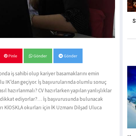
S
Pinle
Gönder
Gönder
yonda iş sahibi olup kariyer basamaklarını emin
u IK’dan geçiyor. İş başvurularında olumlu sonuç
asıl hazırlanmalı? CV hazırlarken yapılan yanlışlıklar
e dikkat ediyorlar?… İş başvurusunda bulunacak
arı KİOSKLA okurları için İK Uzmanı Dilşad Uluca