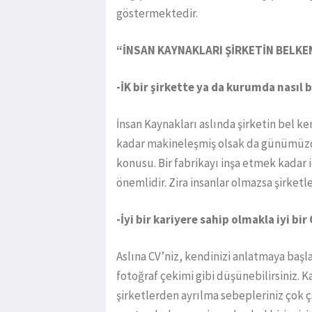
göstermektedir.
“İNSAN KAYNAKLARI ŞİRKETİN BELKE
-İK bir şirkette ya da kurumda nasıl 
İnsan Kaynakları aslında şirketin bel kem
kadar makineleşmiş olsak da günümüzde
konusu. Bir fabrikayı inşa etmek kadar
önemlidir. Zira insanlar olmazsa şirke
-İyi bir kariyere sahip olmakla iyi bi
Aslına CV’niz, kendinizi anlatmaya başl
fotoğraf çekimi gibi düşünebilirsiniz. Ka
şirketlerden ayrılma sebepleriniz çok ça