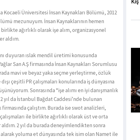
Kış
 Kocaeli Üniversitesi İnsan Kaynakları Bölümü, 2012
 Bölümü mezunuyum. İnsan Kaynaklarının hemen
rlikte ağırlıklı olarak işe alım, organizasyonel
er aldım.
dını duyuran ıslak mendil üretimi konusunda
Yağlar San A.Ş firmasında İnsan Kaynakları Sorumlusu
Burada mavi ve beyaz yaka seçme yerleştirme, özlük
e dışı çeşitli PR çalışmaları konularında iş dünyasına
 düşünüyorum. Sonrasında “işe alımı en iyi danışmanlık
 2 yıl da İstanbul Bağdat Caddesi’nde bulunan
firmasında çalıştım. Burada ise swot analizleri,
alışmaları ile birlikte ağırlıklı olarak üst ve orta
 aldım. 2 yıl da burada deneyimlendikten sonra
ı alarak yoluma et dünyasında tek isim olan Namet ile