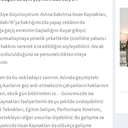
diye düşünüyorum. Aslına bakılırsa İnsan Kaynakları,
adaki IK’ya baktığımızda yapay zekânın da
ğa geçiş evresinin başladığını duyar gibiyiz.
umsallaşmaya yönelik şirketlerde (özellikle yabancı
hakkını vererek icra edildiğini söyleyebiliriz. Ancak
n sürdürüldüğünü ve personelcilikten öteye
rim.
Tam da bu noktadayız sanırım. Aslında geçmişteki
 çıkarlarını göz ardı etmeksizin çalışanların haklarının
eri, eksik gün bildirimleri vs… Günümüzde ise
ynakları faaliyetlerini de şu şekilde sıralayabiliriz:
at Teknikleri, Eğitim Gelişim, Performans Yönetimi,
tekleyici diğer unsurlar diyebiliriz. Bu gelişime ve
yamızda İnsan Kaynakları da oldukça gelişme