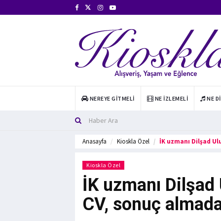
NEREYE GITMELI
NE İZLEMELI
NE D
Anasayfa
Kioskla Özel
İK uzmanı Dilşad Ul
Kioskla Özel
İK uzmanı Dilşad 
CV, sonuç almada