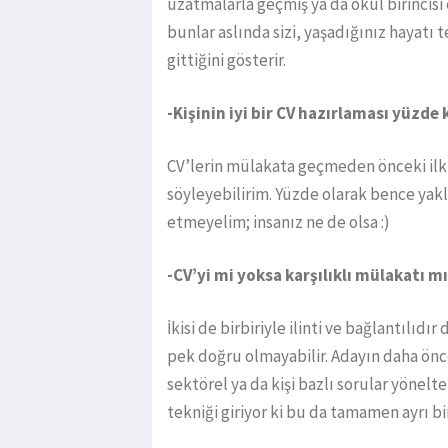
uzatmalarla geçmiş ya da okul birincisi 
bunlar aslında sizi, yaşadığınız hayatı
gittiğini gösterir.
-Kişinin iyi bir CV hazırlaması yüzde 
CV’lerin mülakata geçmeden önceki ilk
söyleyebilirim. Yüzde olarak bence yakla
etmeyelim; insanız ne de olsa :)
-CV’yi mi yoksa karşılıklı mülakatı
İkisi de birbiriyle ilinti ve bağlantılı
pek doğru olmayabilir. Adayın daha önce 
sektörel ya da kişi bazlı sorular yönelte
tekniği giriyor ki bu da tamamen ayrı bi