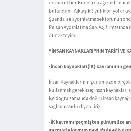
devam ettim. Burada da ağırlıklı olarak
bulundum. Yaklaşık 3 yıllık bir yol arka
Şuanda ise aydınlatma sektörünün önde
Pelsan Aydınlatma San. A.Ş firmasında
etmekteyim.
“İNSAN KAYNAKLARI”NIN TARİFİ VE K
-İnsan kaynakları(İK) kavramının gene
İnsan Kaynaklarının günümüzde birçok a
kullanmak gerekirse; insan kaynakları 
işe doğru zamanda doğru insan kaynağı
sağlanmasıdır diyebiliriz.
-İK kavramı geçmişten günümüze anla
geçmişte kavram neyi ifade ediyorsa