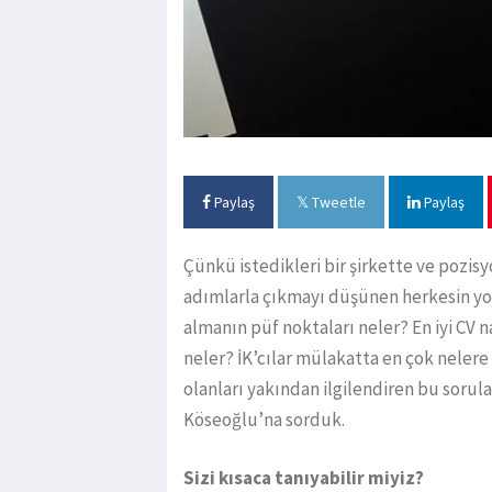
Paylaş
Tweetle
Paylaş
Çünkü istedikleri bir şirkette ve pozis
adımlarla çıkmayı düşünen herkesin yol
almanın püf noktaları neler? En iyi CV n
neler? İK’cılar mülakatta en çok neler
olanları yakından ilgilendiren bu sorul
Köseoğlu’na sorduk.
Sizi kısaca tanıyabilir miyiz?