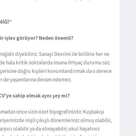
MİĞİ”
bir işlev görüyor? Neden önemli?
iğidir diyebiliriz. Sanayi Devrimi ile birlikte her ne
 hala kritik noktalarda insana ihtiyaç durumu söz
 içerisine doğru kişileri konumlandırmak da o derece
tler de yaşamlarına devam edemez.
r CV’ye sahip olmak aynı şey mi?
amadan önce sizin özet biyografinizdir. Kuşbakışı
riyerinizde inişli çıkışlı dönemleriniz olmuş olabilir,
rpıcı olabilir ya da olmayabilir; okul hayatınız