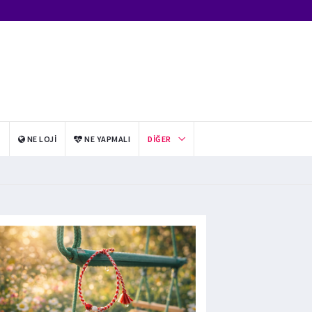
I
NE LOJI
NE YAPMALI
DIĞER