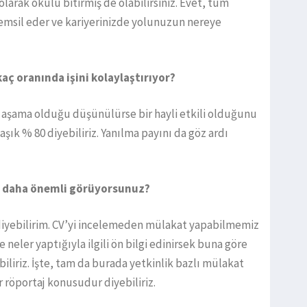
olarak okulu bitirmiş de olabilirsiniz. Evet, tüm
 temsil eder ve kariyerinizde yolunuzun nereye
kaç oranında işini kolaylaştırıyor?
 aşama olduğu düşünülürse bir hayli etkili olduğunu
şık % 80 diyebiliriz. Yanılma payını da göz ardı
 mı daha önemli görüyorsunuz?
dır diyebilirim. CV’yi incelemeden mülakat yapabilmemiz
neler yaptığıyla ilgili ön bilgi edinirsek buna göre
biliriz. İşte, tam da burada yetkinlik bazlı mülakat
r röportaj konusudur diyebiliriz.