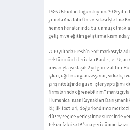
1986 Üsküdar doğumluyum. 2009 yılında
yılında Anadolu Üniversitesi İşletme
hemen her alanında bulunmuş olmakla bi
gelişim ve eğitim geliştirme kısmında y
2010 yılında Fresh’n Soft markasıyla a
sektörünün lideri olan Kardeşler Uçan 
unvanıyla yaklaşık 2 yıl görev aldım. 
işleri, eğitim organizasyonu, şirketiçi v
giriş niteliğinde güzel işler yaptığımı
firmalarında öğrenebilirim” mantığıyla
Humanica İnsan Kaynakları Danışmanlık 
kişilik testleri, değerlendirme merkezi ç
düzey seçme yerleştirme sürecinde yer
tekrar fabrika IK’sına geri dönme karar