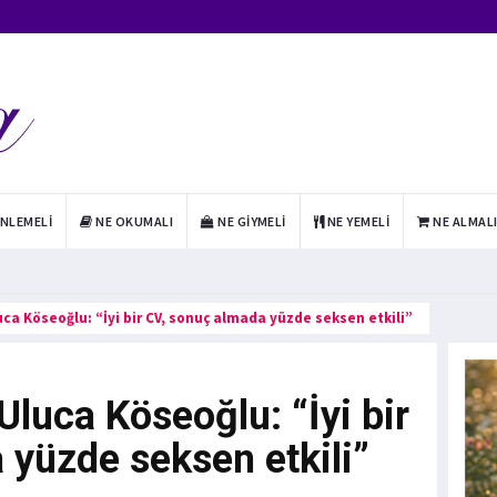
INLEMELI
NE OKUMALI
NE GIYMELI
NE YEMELI
NE ALMAL
uca Köseoğlu: “İyi bir CV, sonuç almada yüzde seksen etkili”
Uluca Köseoğlu: “İyi bir
 yüzde seksen etkili”