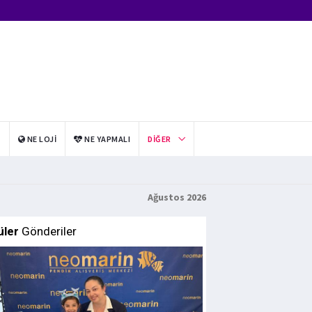
I
NE LOJI
NE YAPMALI
DIĞER
Ağustos 2026
üler
Gönderiler