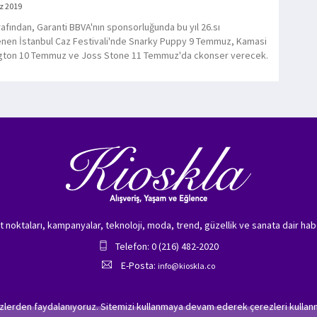
z 2019
rafından, Garanti BBVA'nın sponsorluğunda bu yıl 26.sı
nen İstanbul Caz Festivali'nde Snarky Puppy 9 Temmuz, Kamasi
gton 10 Temmuz ve Joss Stone 11 Temmuz'da ckonser verecek.
zet noktaları, kampanyalar, teknoloji, moda, trend, güzellik ve sanata dair hab
Telefon: 0 (216) 482-2020
E-Posta:
info@kioskla.co
ezlerden faydalanıyoruz. Sitemizi kullanmaya devam ederek çerezleri kullanm