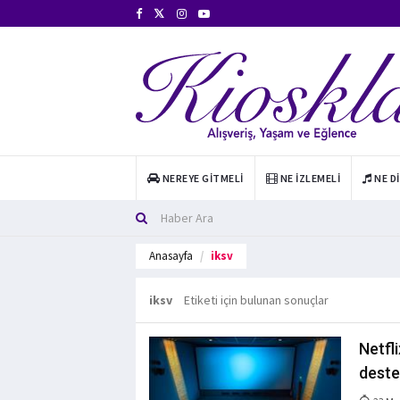
NEREYE GITMELI
NE İZLEMELI
NE D
Anasayfa
iksv
iksv
Etiketi için bulunan sonuçlar
Netfl
deste