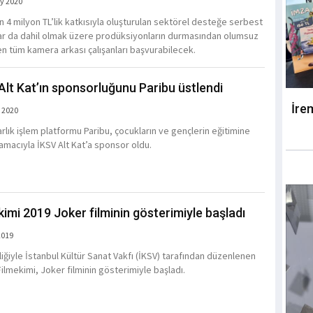
y 2020
in 4 milyon TL’lik katkısıyla oluşturulan sektörel desteğe serbest
lar da dahil olmak üzere prodüksiyonların durmasından olumsuz
en tüm kamera arkası çalışanları başvurabilecek.
Alt Kat’ın sponsorluğunu Paribu üstlendi
İre
 2020
varlık işlem platformu Paribu, çocukların ve gençlerin eğitimine
 amacıyla İKSV Alt Kat’a sponsor oldu.
kimi 2019 Joker filminin gösterimiyle başladı
2019
rliğiyle İstanbul Kültür Sanat Vakfı (İKSV) tarafından düzenlenen
Filmekimi, Joker filminin gösterimiyle başladı.