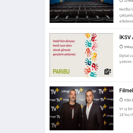
23 Ma
Netflix’
çalışan
etkilen
İKSV 
9 May
Dijital 
yatırım
Filme
5 Eki 
V+ iş bi
18’inci 