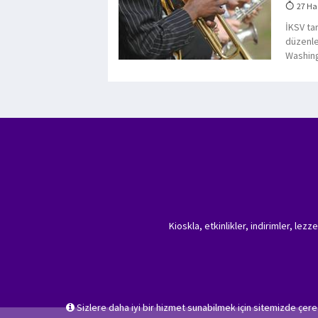
27 Ha
İKSV ta
düzenle
Washin
Kioskla, etkinlikler, indirimler, lez
Sizlere daha iyi bir hizmet sunabilmek için sitemizde çer