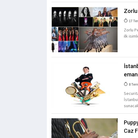
Zorlu
17 Te
Zorlu P
ilk isiml
İstan
eman
8 Tem
Securit
İstanbu
sunacak
Puppy
Caz F