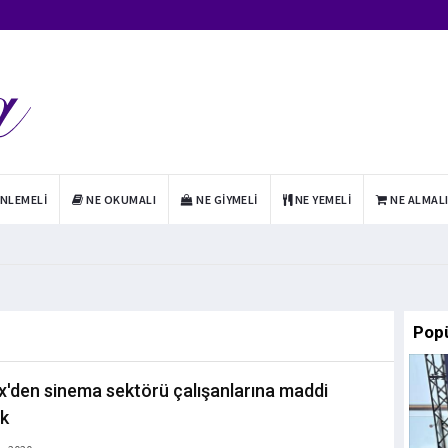
INLEMELI
NE OKUMALI
NE GIYMELI
NE YEMELI
NE ALMAL
Pop
ix'den sinema sektörü çalışanlarına maddi
k