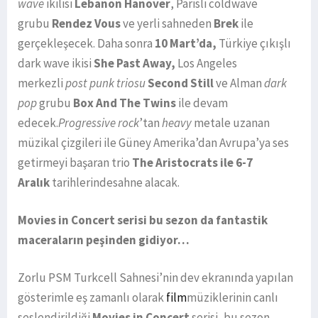
wave
ikilisi
Lebanon Hanover
, Parisli coldwave
grubu
Rendez Vous
ve yerli sahneden
Brek
ile
gerçekleşecek. Daha sonra
10 Mart’da,
Türkiye çıkışlı
dark wave ikisi
She Past Away,
Los Angeles
merkezli
post punk triosu
Second Still
ve Alman
dark
pop
grubu
Box And The Twins
ile devam
edecek.
Progressive rock
’tan
heavy
metale uzanan
müzikal çizgileri ile Güney Amerika’dan Avrupa’ya ses
getirmeyi başaran trio
The Aristocrats ile 6-7
Aralık
tarihlerindesahne alacak.
Movies in Concert serisi bu sezon da fantastik
maceraların peşinden gidiyor…
Zorlu PSM Turkcell Sahnesi’nin dev ekranında yapılan
gösterimle eş zamanlı olarak
film
müziklerinin canlı
seslendirildiği
Movies in Concert
serisi, bu sezon