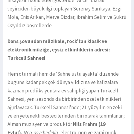
hikayesini konu eden gösteride “Alice” olarak
seyirciden büyük ilgi toplayan Serenay Sarıkaya, Ezgi
Mola, Enis Arıkan, Merve Dizdar, İbrahim Selim ve Şükrü
Özyıldız boşrollerde.
Dans şovundan müzikale, rock’tan klasik ve
elektronik müziğe, eşsiz etkinliklerin adresi:
Turkcell Sahnesi
Hem oturmalı hem de ‘Sahne üstü ayakta’ düzende
bugüne kadar pek çok dünya yıldızına ve hafızalara
kazınan prodüksiyonlara ev sahipliği yapan Turkcell
Sahnesi, yeni sezonda da birbirinden özel etkinlikleri
ağırlayacak. Turkcell Sahnesi’nde; 21. yüzyılın en zeki
ve en yetenekli bestecilerinden biri olarak tanımlanan;
Alman müzisyen ve prodüktör
Nils Frahm (19
Eylül),
Neo-psychedelia
, electro-pop ve garaj punk