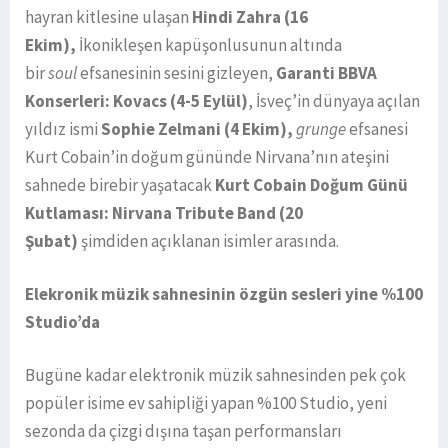
hayran kitlesine ulaşan
Hindi Zahra (16
Ekim),
İkonikleşen kapüşonlusunun altında
bir
soul
efsanesinin sesini gizleyen,
Garanti BBVA
Konserleri:
Kovacs (4-5 Eylül)
, İsveç’in dünyaya açılan
yıldız ismi
Sophie Zelmani (4 Ekim),
grunge
efsanesi
Kurt Cobain’in doğum gününde Nirvana’nın ateşini
sahnede birebir yaşatacak
Kurt Cobain Doğum Günü
Kutlaması: Nirvana Tribute Band
(20
Şubat)
şimdiden açıklanan isimler arasında.
Elekronik müzik sahnesinin özgün sesleri yine %100
Studio’da
Bugüne kadar elektronik müzik sahnesinden pek çok
popüler isime ev sahipliği yapan %100 Studio, yeni
sezonda da çizgi dışına taşan performansları