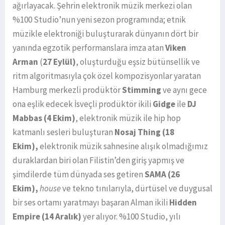
ağırlayacak. Şehrin elektronik müzik merkezi olan
%100 Studio’nun yeni sezon programında; etnik
müzikle elektroniği buluşturarak dünyanın dört bir
yanında egzotik performanslara imza atan
Viken
Arman
(
27 Eylül)
, oluşturduğu eşsiz bütünsellik ve
ritm algoritmasıyla çok özel kompozisyonlar yaratan
Hamburg merkezli prodüktör
Stimming
ve aynı gece
ona eşlik edecek İsveçli prodüktör ikili
Gidge
ile
DJ
Mabbas (4 Ekim)
, elektronik müzik ile hip hop
katmanlı sesleri buluşturan
Nosaj Thing (18
Ekim),
elektronik müzik sahnesine alışık olmadığımız
duraklardan biri olan Filistin’den giriş yapmış ve
şimdilerde tüm dünyada ses getiren
SAMA (26
Ekim),
house
ve tekno tınılarıyla, dürtüsel ve duygusal
bir ses ortamı yaratmayı başaran Alman ikili
Hidden
Empire (14 Aralık)
yer alıyor. %100 Studio, yılı