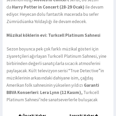
da
Harry Potter in Concert
(28-29 Ocak)
ile devam
ediyor. Heyecan dolu fantastik macerada bu sefer
Zümrüdüanka Yoldaşlığı ile devam edecek.
Müzikal köklerin evi: Turkcell Platinum Sahnesi
Sezon boyunca pek çok farklı müzikal gösteri için
ziyaretçileri ağırlayan Turkcell Platinum Sahnesi, yine
birbirinden değerli sanatçılarla sıcacık atmosferini
paylaşacak. Kült televizyon serisi “True Detective”in
müziklerinin arkasındaki dahiyane isim, çağdaş
Amerikan folk sahnesinin yükselen yıldızı
Garanti
BBVA Konserleri: Lera Lynn (12 Kasım),
Turkcell
Platinum Sahnesi’nde sanatseverlerle buluşacak
Önceki Haber
Sonraki Haber