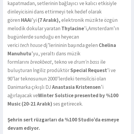
kapatmadan, setlerinin bağlayıcı ve kalıcı etkisiyle
dinleyicisini dans ettirmeyi tek hedef olarak
gören
HAAi
’yi
(7 Aralık),
elektronik müzikte özgün
melodik dokular yaratan
Thylacine
’i,Amsterdam’ın
bugünlerde sunduğu en heyecan
verici
tech
house
dj’lerininin başında gelen
Chelina
Manuhutu
’yu, yeraltı dans müzik
formlarını
breakbeat
, tekno ve
drum’n bass
ile
buluşturan İngiliz prodüktör
Special Request
’i ve
90’lar teknosunun 2000’lerdeki temsilcisi olan
Danimarka çıkışlı DJ
Anastasia Kristensen
’i
ağırlayacak ve
Winter Solstice
presented by %100
Music
(20-21 Aralık)
ses getirecek.
Şehrin sert rüzgarları da %100 Studio’da esmeye
devam ediyor.