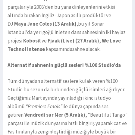
parçalarıyla 2008’den bu yana dinleyenlerini etkisi
altında bırakan İngiliz-Japon asıllı prodüktör ve
DJ
Maya Jane Coles (13 Aralık)
,bu yıl Sonar
Istanbul’da yeri göğü inleten dans sahnesinin iki haylaz
projesi
Kobosil
ve
Fjaak (Live)
(27 Aralık), We Love
Techno! Intense
kapsamındasahne alacak.
Alternatif sahnenin güçlü sesleri %100 Studio’da
Tüm dünyadan alternatif seslere kulak veren %100
Studio bu sezon da birbirinden güçlü isimleri ağırlıyor.
Geçtiğimiz Mart ayında yayınladığı ikinci stüdyo
albümü
“Premiers Emois”
ile dünya çapında ses
getiren
Vendredi sur Mer (5 Aralık),
“Beautiful Tango”
parçası ile müzik dünyasına hızlı bir giriş yaparak caz ve
Fas tınılarıyla zenginleştirdiği müziğiyle büyük bir