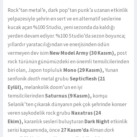
Rock’tan metal’e, dark pop’tan punk’a uzanan etkinlik
yelpazesiyle şehrin en sert ve en alternatif seslerine
kucak açan %100 Studio, yeni sezonda da kaldığı
yerden devam ediyor. %100 Studio’da sezon boyunca;
yıllardır yaratacılığından ve enerjisinden ödün
vermeyen dev isim
New Model Army (30 Kasım),
post
rock türünün günümüzdeki en önemli temsilcilerinden
biri olan, Japon topluluk
Mono (29 Kasım),
Yunan
senfonik
death
metal grubu
Septicflesh (21
Eylül),
melankolik doom’un en iyi
temsilcilerinden
Saturnus (9 Kasım),
komşu
Selanik’ten çıkarak dünyanın pek çok şehrinde konser
veren saykodelik rock grubu
Naxatras (24
Ekim),
karanlık sesleri buluşturan
Dark Night
etkinlik
serisi kapsamında, önce
27 Kasım’da
Alman
dark