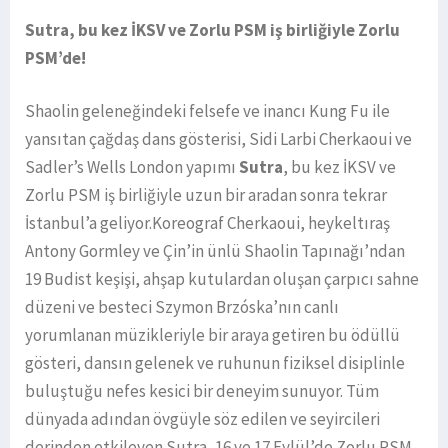
Sutra, bu kez İKSV ve Zorlu PSM iş birliğiyle Zorlu
PSM’de!
Shaolin geleneğindeki felsefe ve inancı Kung Fu ile
yansıtan çağdaş dans gösterisi, Sidi Larbi Cherkaoui ve
Sadler’s Wells London yapımı
Sutra
, bu kez İKSV ve
Zorlu PSM iş birliğiyle uzun bir aradan sonra tekrar
İstanbul’a geliyor.Koreograf Cherkaoui, heykeltıraş
Antony Gormley ve Çin’in ünlü Shaolin Tapınağı’ndan
19 Budist keşişi, ahşap kutulardan oluşan çarpıcı sahne
düzeni ve besteci Szymon Brzóska’nın canlı
yorumlanan müzikleriyle bir araya getiren bu ödüllü
gösteri, dansın gelenek ve ruhunun fiziksel disiplinle
buluştuğu nefes kesici bir deneyim sunuyor. Tüm
dünyada adından övgüyle söz edilen ve seyircileri
derinden etkileyen Sutra, 16 ve 17 Eylül’de Zorlu PSM