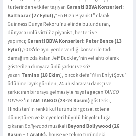
türlerinden etkiler taşıyan
Garanti BBVA Konserleri:
Balthazar (27 Eylül),
“En Hızlı Piyanist” olarak
Guinness Dünya Rekoru’nu elinde bulunduran,
dünyaca ünlü virtüöz piyanist, besteci ve
yapımcı;
Garanti BBVA Konserleri: Peter Bence (13
Eylül),
2018’de aynı yerde verdiği konser ile tadı
damağımızda kalan Jeff Buckley’nin veliahtı olarak
gösterilen dünyaca ünlü şarkıcı ve söz
yazarı
Tamino
(18 Ekim
), birçok defa ‘Yılın En İyi Şovu’
ödülüne layık görülen, 24 uluslararası dansçı ve
şarkıcının bir araya gelmesiyle hayata geçen
TANGO
LOVERS
’ın
I AM TANGO (23-24 Kasım)
gösterisi,
Hindistan’ın renkli kültürünü bir görsel şölene
dönüştüren ve izleyenleri büyülü bir yolculuğa
çıkaran
Bollywood
müzikali
Beyond Bollywood
(26
Kasım – 1 Aralık),
house ve tekno türündeki