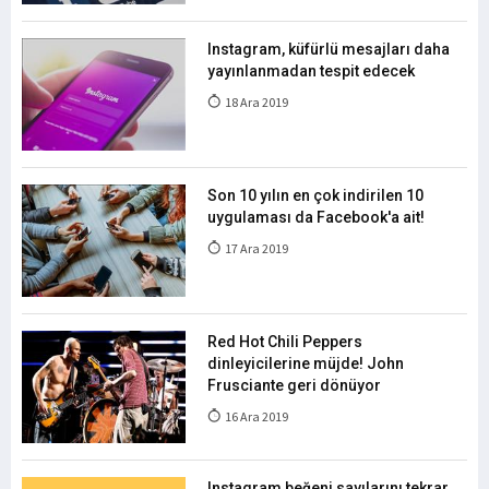
Instagram, küfürlü mesajları daha
yayınlanmadan tespit edecek
18 Ara 2019
Son 10 yılın en çok indirilen 10
uygulaması da Facebook'a ait!
17 Ara 2019
Red Hot Chili Peppers
dinleyicilerine müjde! John
Frusciante geri dönüyor
16 Ara 2019
Instagram beğeni sayılarını tekrar