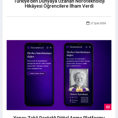
Türkiye’den Dünyaya Uzanan Nöroteknoloji
Hikâyesi Öğrencilere İlham Verdi
17 Şub 2026
Yapay Zekâ Destekli Dijital Anma Platformu