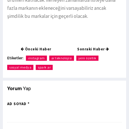
fazla markanın ekleneceğini varsayabiliriz ancak
şimdilik bu markalar için geçerli olacak.
Önceki Haber
Sonraki Haber
Etiketler:
ınstagram
ar teknolojisi
yeni özellik
sosyal medya
spark ar
Yorum
Yap
AD SOYAD *