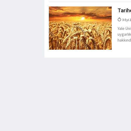
Tarihe
3 Eyl 
Yale Ün
uygarlık
hakkında