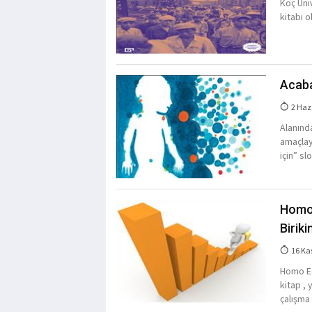
Koç Üniv
kitabı o
Acaba
2 Haz
Alanınd
amaçlay
için” sl
Homo 
Birik
16 Ka
Homo Ec
kitap ,
çalışma