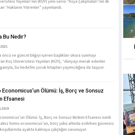
ersitesi Yayınları’nın (KÜY) yeni serisi “Asya Çalışmaları”nın ilk
lan “Haklarını Yitirenler” yayımlandı.
 Bu Nedir?
 2021
a öncü ve güncel bilgiyi içeren başlıkları okura sunmayı
an Koç Üniversitesi Yayınları (KÜY), “dünyayı merak edenler
oganıyla, bu hedefini çocuk kitapları yayımcılığına da taşıyor.
Economicus’un Ölümü: İş, Borç ve Sonsuz
im Efsanesi
s 2019
onomicus’un Ölümü: İş, Borç ve Sonsuz Birikim Efsanesi isimli
 yalnız homo economicus’un, borç yükü altında ezilirken güvensiz
 koşullarında ayakta kalmaya çalıştığını savunuyor.