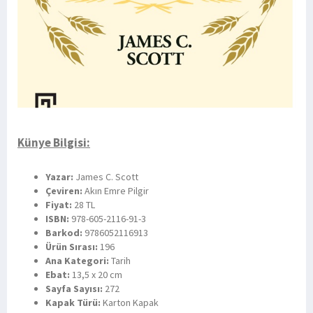
Künye Bilgisi:
Yazar:
James C. Scott
Çeviren:
Akın Emre Pilgir
Fiyat:
28 TL
ISBN:
978-605-2116-91-3
Barkod:
9786052116913
Ürün Sırası:
196
Ana Kategori:
Tarih
Ebat:
13,5 x 20 cm
Sayfa Sayısı:
272
Kapak Türü:
Karton Kapak