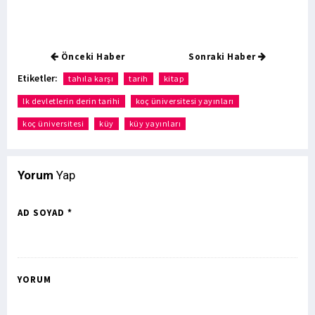
Önceki Haber
Sonraki Haber
Etiketler:
tahıla karşı
tarih
kitap
lk devletlerin derin tarihi
koç üniversitesi yayınları
koç üniversitesi
küy
küy yayınları
Yorum
Yap
AD SOYAD *
YORUM