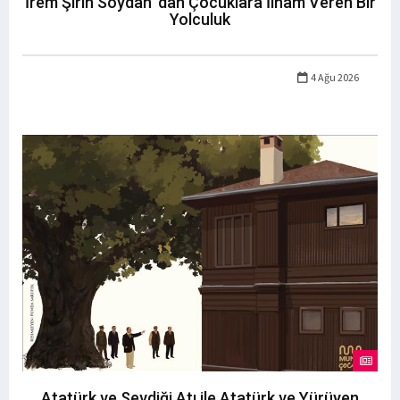
İrem Şirin Soydan 'dan Çocuklara İlham Veren Bir
Yolculuk
4 Ağu 2026
Atatürk ve Sevdiği Atı ile Atatürk ve Yürüyen