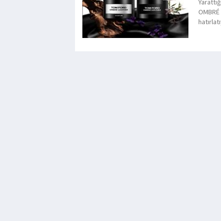
Yarattığ
OMBRÉ 
hatırlat