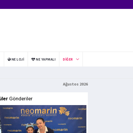
I
NE LOJI
NE YAPMALI
DIĞER
Ağustos 2026
üler
Gönderiler