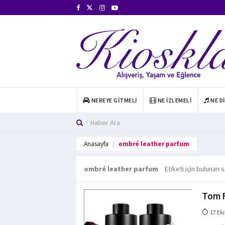
NEREYE GITMELI
NE İZLEMELI
NE D
Anasayfa
ombré leather parfum
ombré leather parfum
Etiketi için bulunan 
Tom 
17 Eki