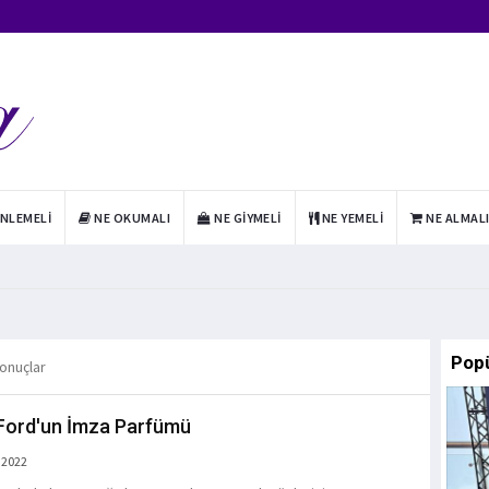
INLEMELI
NE OKUMALI
NE GIYMELI
NE YEMELI
NE ALMAL
Pop
sonuçlar
Ford'un İmza Parfümü
 2022