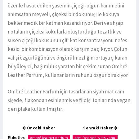
özenle hasat edilen yasemin çiçeği; olgun hanımelini
anımsatan meyveli, çiçeksi bir dokunuş ile kokuya
beklenmedik bir katman kazandırıyor. Deri ve ahşap
notaların çiçeksi kokularla oluşturduğu tezatlık ve
süsen çiçeği kokusunun çift kat konsantrasyonu nefes
kesici bir kombinasyon olarak karşımıza çıkıyor. Çölün
vahşi özgürlüğünü ve öngörülmezliğini ortaya çıkaran
büyüleyici, bağımlılık yaratan bir çekim sunan Ombré
Leather Parfum, kullananların ruhunu özgür bırakıyor.
Ombré Leather Parfum için tasarlanan siyah mat cam
şişede, flakondan esinlenmiş ve fildişi tonlarında vegan
deri plaka kullanılmıştır.
Önceki Haber
Sonraki Haber
Etiketler:
ombré leather parfum
tom ford yeni versiyonu