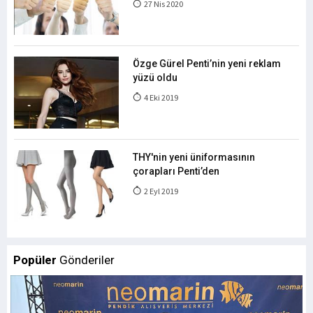
27 Nis 2020
Özge Gürel Penti’nin yeni reklam
yüzü oldu
4 Eki 2019
THY'nin yeni üniformasının
çorapları Penti’den
2 Eyl 2019
Popüler
Gönderiler