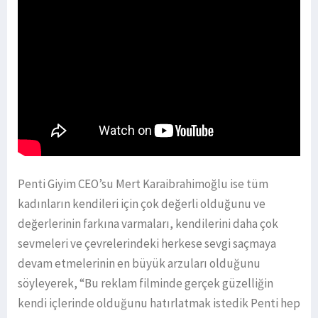
Penti Giyim CEO’su Mert Karaibrahimoğlu ise tüm
kadınların kendileri için çok değerli olduğunu ve
değerlerinin farkına varmaları, kendilerini daha çok
sevmeleri ve çevrelerindeki herkese sevgi saçmaya
devam etmelerinin en büyük arzuları olduğunu
söyleyerek, “Bu reklam filminde gerçek güzelliğin
kendi içlerinde olduğunu hatırlatmak istedik Penti hep