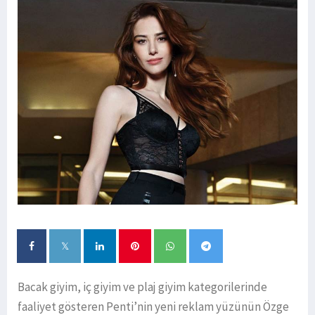
Bacak giyim, iç giyim ve plaj giyim kategorilerinde
faaliyet gösteren Penti’nin yeni reklam yüzünün Özge