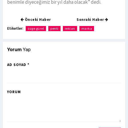
benimle diyeceğimiz bir yıl daha olacak” dedi.
Önceki Haber
Sonraki Haber
Etiketler:
özge gürel
penti
reklan
marka
Yorum
Yap
AD SOYAD *
YORUM