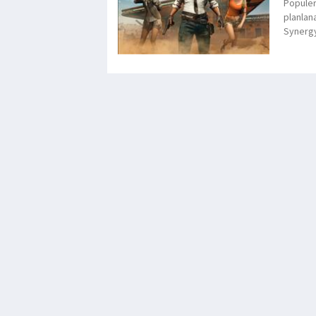
Popüler
planlana
Synergy