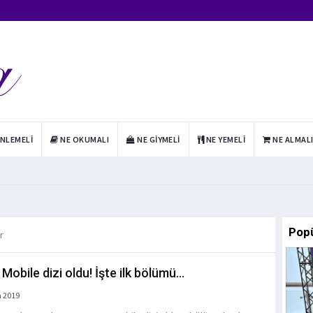
INLEMELI
NE OKUMALI
NE GIYMELI
NE YEMELI
NE ALMAL
Pop
r
obile dizi oldu! İşte ilk bölümü...
a 2019