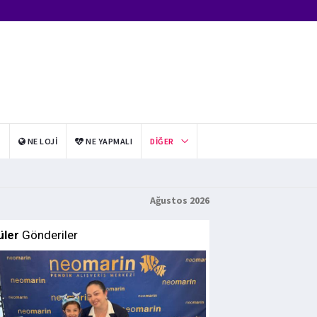
I
NE LOJI
NE YAPMALI
DIĞER
Ağustos 2026
üler
Gönderiler