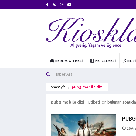
NEREYE GITMELI
NE İZLEMELI
NE D
Anasayfa
pubg mobile dizi
pubg mobile dizi
Etiketi için bulunan sonuçla
PUBG M
26 Ar