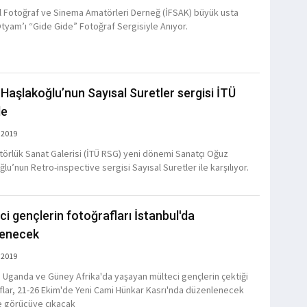
l Fotoğraf ve Sinema Amatörleri Derneğ (İFSAK) büyük usta
Otyam’ı “Gide Gide” Fotoğraf Sergisiyle Anıyor.
Haşlakoğlu’nun Sayısal Suretler sergisi İTÜ
de
 2019
törlük Sanat Galerisi (İTÜ RSG) yeni dönemi Sanatçı Oğuz
lu’nun Retro-inspective sergisi Sayısal Suretler ile karşılıyor.
ci gençlerin fotoğrafları İstanbul'da
lenecek
 2019
, Uganda ve Güney Afrika'da yaşayan mülteci gençlerin çektiği
flar, 21-26 Ekim'de Yeni Cami Hünkar Kasrı'nda düzenlenecek
e görücüye çıkacak