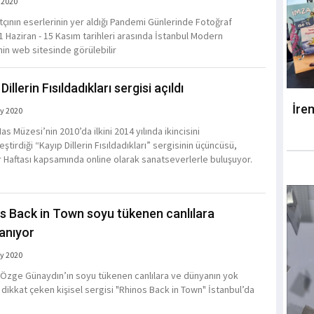
 2020
tçının eserlerinin yer aldığı Pandemi Günlerinde Fotoğraf
 1 Haziran - 15 Kasım tarihleri arasında İstanbul Modern
in web sitesinde görülebilir
Dillerin Fısıldadıkları sergisi açıldı
İre
y 2020
s Müzesi’nin 2010’da ilkini 2014 yılında ikincisini
ştirdiği “Kayıp Dillerin Fısıldadıkları” sergisinin üçüncüsü,
 Haftası kapsamında online olarak sanatseverlerle buluşuyor.
s Back in Town soyu tükenen canlılara
anıyor
y 2020
 Özge Günaydın’ın soyu tükenen canlılara ve dünyanın yok
 dikkat çeken kişisel sergisi "Rhinos Back in Town" İstanbul’da