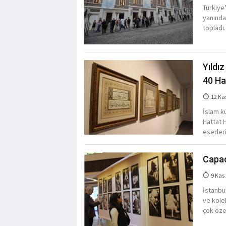
Türkiye
yanından
topladı.
Yıldı
40 Ha
12 Ka
İslam k
Hattat 
eserleri
Capac
9 Kas
İstanbu
ve kole
çok öze