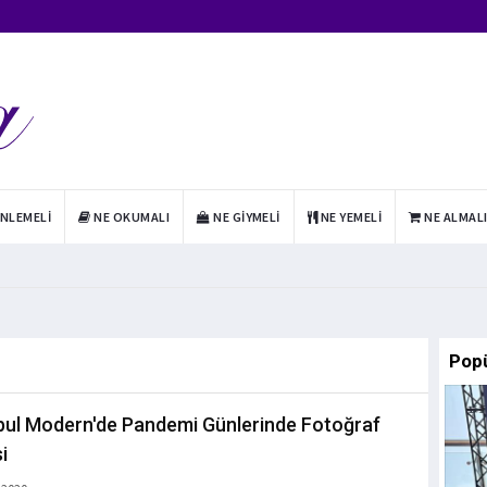
INLEMELI
NE OKUMALI
NE GIYMELI
NE YEMELI
NE ALMAL
Pop
bul Modern'de Pandemi Günlerinde Fotoğraf
i