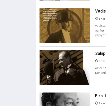
Vadis
8 Kas
Vadista
ayrılışı
yapıyor
Sakıp
8 Kas
Arşiv K
Konseri
Fikre
8 Kas