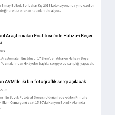
ı Simay Bülbül, Sonbahar Kış 2019 koleksiyonunda yine özel bir
eğinerek iz bırakan kadınları ele alıyor....
bul Araştırmaları Enstitüsü'nde Hafıza-i Beşer
i
2019
 Araştırmaları Enstitüsü, 17 Ekim’den itibaren Hafıza-i Beşer:
 Yazmalarından Hikâyeler başlıklı sergiye ev sahipliği yapacak.
n AVM'de iki bin fotoğraflık sergi açılacak
 2019
’nin En Büyük Fotoğraf Sergisi olduğu ifade edilen Printlife
 4 Ekim Cuma günü saat 15.30'da Kanyon Etkinlik Alanında
.