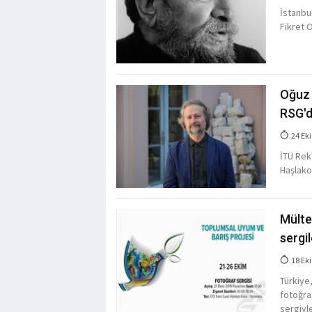
İstanbu
Fikret 
Oğuz 
RSG'
24 Eki
İTÜ Rek
Haşlakoğ
Mülte
sergi
18 Eki
Türkiye
fotoğra
sergiyl