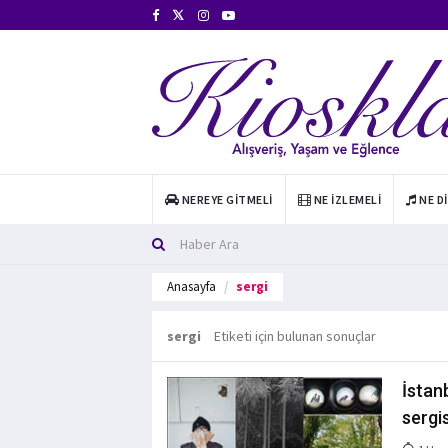
NEREYE GITMELI
NE İZLEMELI
NE D
Anasayfa
sergi
sergi
Etiketi için bulunan sonuçlar
İstan
sergis