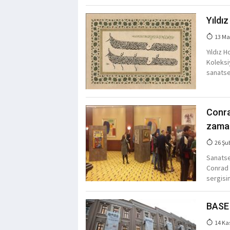
Yıldı
13 Ma
Yıldız 
Koleksiy
sanatse
Conra
zama
26 Şu
Sanatse
Conrad 
sergisin
BASE 
14 Ka