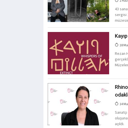
1 Haz
43 sana
sergisi
müzesin
Kayıp 
18 Ma
Rezan Ha
gerçekle
Müzeler
Rhino
odakl
14 Ma
Sanatçı
oluşuna
açıldı.