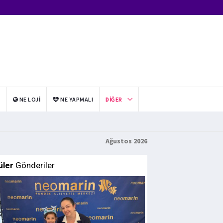
I
NE LOJI
NE YAPMALI
DIĞER
Ağustos 2026
üler
Gönderiler