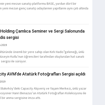
’nin yeni mezun sanatçı platformu BASE, yurdun dört bir
 yeni mezun genç sanatçı adaylarının yapıtlarını aynı çatı altında
z Holding Çamlıca Seminer ve Sergi Salonunda
dis sergisi
s 2019
ültüründe önemli bir yere sahip olan Kırk Hadis”geleneği, ünlü
Hüseyin Kutlu’nun öğrencileri tarafından oluşturulan hat sanatı
 sergisi ile sürüyor.
ity AVM’de Atatürk Fotoğrafları Sergisi açıldı
 2019
l Bakırköy’deki Capacity Alışveriş ve Yaşam Merkezi, ünlü yazar
ksiyoner Hanri Benazus’un Atatürk Fotoğrafları Koleksiyonu ile
l bir anma sergisine imza attı.