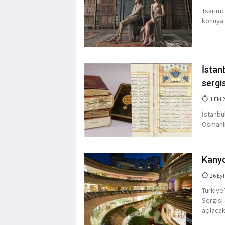
Tsarımc
konuya d
İstan
sergis
1 Eki 
İstanbul
Osmanlı
Kanyo
26 Eyl
Türkiye
Sergisi
açılacak