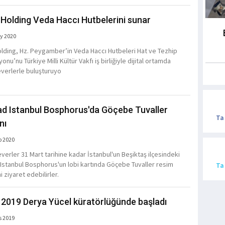
z Holding Veda Haccı Hutbelerini sunar
y 2020
Holding, Hz. Peygamber’in Veda Haccı Hutbeleri Hat ve Tezhip
onu’nu Türkiye Milli Kültür Vakfı iş birliğiyle dijital ortamda
verlerle buluşturuyo
d Istanbul Bosphorus'da Göçebe Tuvaller
Ta
nı
b 2020
verler 31 Mart tarihine kadar İstanbul'un Beşiktaş ilçesindeki
Istanbul Bosphorus'un lobi kartında Göçebe Tuvaller resim
Ta
i ziyaret edebilirler.
2019 Derya Yücel küratörlüğünde başladı
s 2019