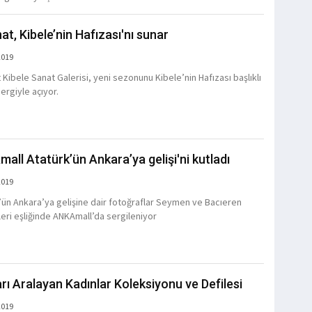
at, Kibele’nin Hafızası'nı sunar
2019
 Kibele Sanat Galerisi, yeni sezonunu Kibele’nin Hafızası başlıklı
ergiyle açıyor.
all Atatürk’ün Ankara’ya gelişi'ni kutladı
2019
’ün Ankara’ya gelişine dair fotoğraflar Seymen ve Bacıeren
leri eşliğinde ANKAmall’da sergileniyor
arı Aralayan Kadınlar Koleksiyonu ve Defilesi
2019