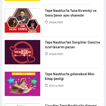
Tepe Nautilus'ta Tuna Kiremitçi ve
Sena Şener aynı shanede
18 Şub 2020
Tepe Nautilus’tan Sevgililer Günü’ne
özel tasarım pazarı
10 Şub 2020
Tepe Nautilus'ta geleneksel Mini
Kitap Şenliği
16 Oca 2020
Çocuklar Tepe Nautilus’ta dünyayı