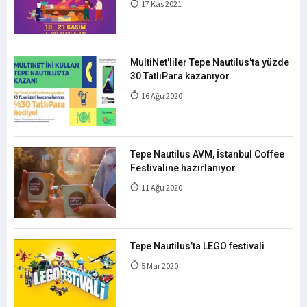
17 Kas 2021
MultiNet'liler Tepe Nautilus'ta yüzde
30 TatlıPara kazanıyor
16 Ağu 2020
Tepe Nautilus AVM, İstanbul Coffee
Festivaline hazırlanıyor
11 Ağu 2020
Tepe Nautilus’ta LEGO festivali
5 Mar 2020