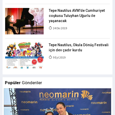
Tepe Nautilus AVM'de Cumhuriyet
coşkusu Tuluyhan Uğurlu ile
yaşanacak
24 Eki 2019
Tepe Nautilus, Okula Dönüş Festivali
için dev çadır kurdu
9 Eyl 2019
Popüler
Gönderiler