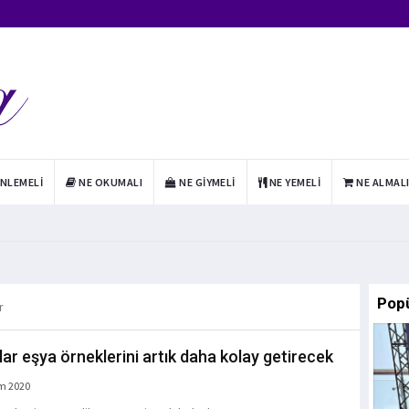
INLEMELI
NE OKUMALI
NE GIYMELI
NE YEMELI
NE ALMAL
Pop
r
lar eşya örneklerini artık daha kolay getirecek
m 2020