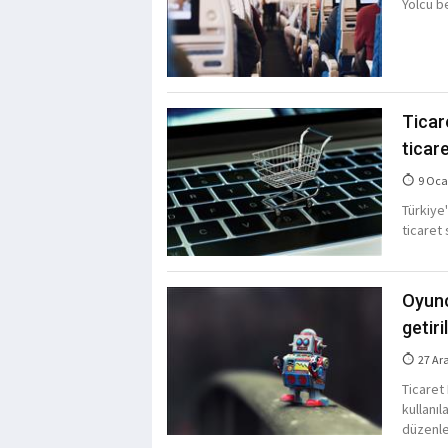
Yolcu b
Ticar
ticare
9 Oca
Türkiye
ticaret 
Oyunc
getir
27 Ar
Ticaret
kullanıl
düzenle