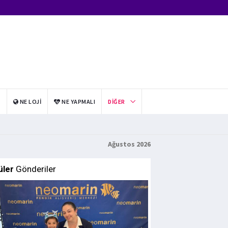
I
NE LOJI
NE YAPMALI
DIĞER
Ağustos 2026
üler
Gönderiler