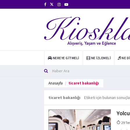
NEREYE GITMELI
NE İZLEMELI
NE D
Anasayfa
ticaret bakanlığı
ticaret bakanlığı
Etiketi için bulunan sonuçla
Yolcu
29 Te