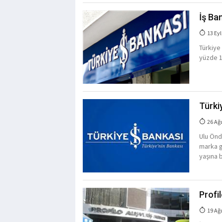
İş Ban
13 Eyl
Türkiye
yüzde 1,
Türkiy
26 Ağ
Ulu Önd
marka g
yaşına b
Profi
19 Ağ