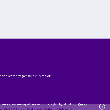
erleri içeren yaşam kültürü sitesidir.
amıza izin vermiş oluyorsunuz.Detaylı bilgi almak için
Çerez
X
ye
Gizlilik Politikası
Hakkımızda
İletişim
Site Map