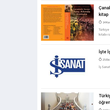
Çanak
kitap
14 Ka
Türkiye 
kitabı r
İşte İ
25 Eki
İş Sana
Türki
öğren