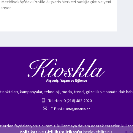
 Mecidiyeköy'deki Profilo Alışveriş Merkezi satılığa çıktı ve yeni
 arıyor.
zet noktaları, kampanyalar, teknoloji, moda, trend, güzellik ve sanata dair hab
Telefon: 0 (216) 482-2020
E-Posta:
info@kioskla.co
ezlerden faydalanıyoruz. Sitemizi kullanmaya devam ederek çerezleri kullanm
Politikası
ve
Gizlilik Politikası
'nı inceleyebilirsiniz.
Kün