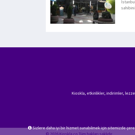
İstanbul
sahibini
Kioskla, etkinlikler, indirimler, lez
Sizlere daha iyi bir hizmet sunabilmek için sitemizde çer
© 2026 Kioskla.co Tüm hakları saklıdır.