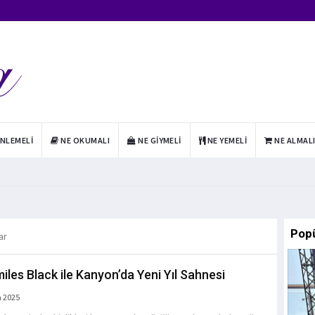
INLEMELI
NE OKUMALI
NE GIYMELI
NE YEMELI
NE ALMAL
Pop
ar
iles Black ile Kanyon’da Yeni Yıl Sahnesi
a 2025