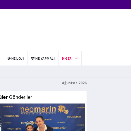
I
NE LOJI
NE YAPMALI
DIĞER
Ağustos 2026
üler
Gönderiler