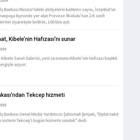
 2019
İş Bankası Müzesi’ndeki atölyelerin katılımcı sayısı, İstanbul’un
anpaşa ilçesinde yer alan Preveze İlkokulu’nun 2-K sınıfı
erinin ziyaretiyle birlikte, 100 bini aştı.
at, Kibele’nin Hafızası'nı sunar
2019
 Kibele Sanat Galerisi, yeni sezonunu Kibele’nin Hafızası başlıklı
ergiyle açıyor.
nkası'ndan Tekcep hizmeti
2019
İş Bankası Genel Müdür Yardımcısı Şahismail Şimşek, "Dijital nakit
 sistemi Tekcep'i bugün hizmete sunduk" dedi