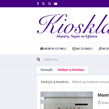
NEREYE GITMELI
NE İZLEMELI
NE D
Anasayfa
türkiye iş bankası
türkiye iş bankası
Etiketi için bulunan sonuçl
Maxim
23 Ar