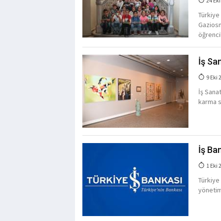
24 Eki
Türkiye 
Gaziosm
öğrencil
İş San
9 Eki 
İş Sanat
karma s
İş Ba
1 Eki 
Türkiye 
yönetim