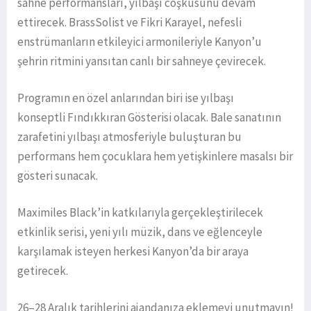
sahne performansları, yılbaşı coşkusunu devam
ettirecek. BrassSolist ve Fikri Karayel, nefesli
enstrümanların etkileyici armonileriyle Kanyon’u
şehrin ritmini yansıtan canlı bir sahneye çevirecek.
Programın en özel anlarından biri ise yılbaşı
konseptli Fındıkkıran Gösterisi olacak. Bale sanatının
zarafetini yılbaşı atmosferiyle buluşturan bu
performans hem çocuklara hem yetişkinlere masalsı bir
gösteri sunacak.
Maximiles Black’in katkılarıyla gerçekleştirilecek
etkinlik serisi, yeni yılı müzik, dans ve eğlenceyle
karşılamak isteyen herkesi Kanyon’da bir araya
getirecek.
26–28 Aralık tarihlerini ajandanıza eklemeyi unutmayın!