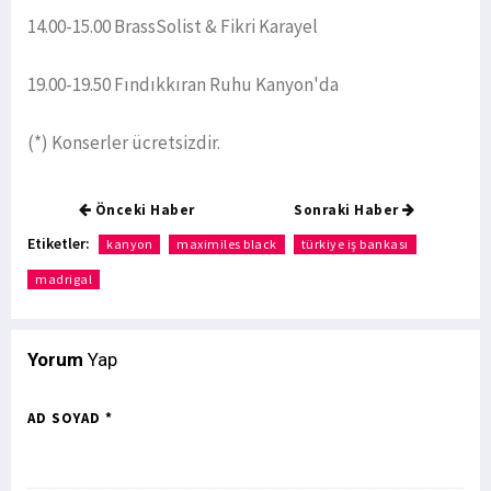
14.00-15.00 BrassSolist & Fikri Karayel
19.00-19.50 Fındıkkıran Ruhu Kanyon'da
(*) Konserler ücretsizdir.
Önceki Haber
Sonraki Haber
Etiketler:
kanyon
maximiles black
türkiye iş bankası
madrigal
Yorum
Yap
AD SOYAD *