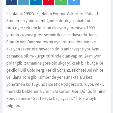
İlk olarak 1992'de çekilen Evrenin Askerleri, Roland
Emmerich yönetmenliğinde oldukça pahalı bir
bütçeyle çekilen kült bir aksiyon yapımıydı. 1999
yılında vizyona giren serinin ikinci halkasında Jean-
Claude Van Damme tekrar aynı rolüne dönüyor ve
aksiyon severlere heyecan dolu anlar yaşatıyor. Aynı
zamanda bilim-kurgu türünde olan yapım, 24 milyon
dolar gibi zamanına göre oldukça yüksek bir bütçe ile
çekildi. Bill Goldberg, Heidi Schanz, Michael Jai White
ve Kiana Tom gibi isimler de yer almakta. Bu kez
yönetmen koltuğunda ise Mic Rodgers oturuyor. Peki,
merakla beklenen Evrenin Askerleri: Geri Dönüş filminin
konusu nedir? Saat kaçta başlayacak? İşte detaylı
bilgiler...