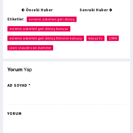
Önceki Haber
Sonraki Haber
Etiketler:
evrenin askerleri geri dönüş
evrenin askerleri geri dönüş konusu
evrenin askerleri geri dönüş filminin konusu
beyaz tv
1999
jean-claude van damme
Yorum
Yap
AD SOYAD *
YORUM