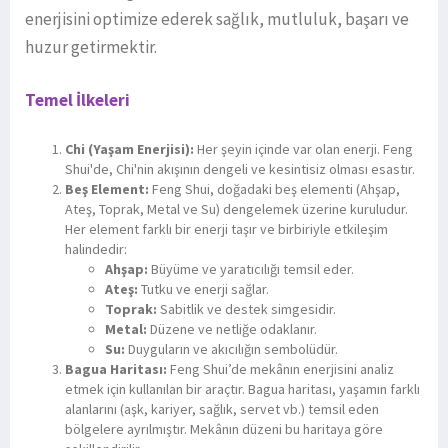
enerjisini optimize ederek sağlık, mutluluk, başarı ve
huzur getirmektir.
Temel İlkeleri
Chi (Yaşam Enerjisi):
Her şeyin içinde var olan enerji. Feng
Shui'de, Chi'nin akışının dengeli ve kesintisiz olması esastır.
Beş Element:
Feng Shui, doğadaki beş elementi (Ahşap,
Ateş, Toprak, Metal ve Su) dengelemek üzerine kuruludur.
Her element farklı bir enerji taşır ve birbiriyle etkileşim
halindedir:
Ahşap:
Büyüme ve yaratıcılığı temsil eder.
Ateş:
Tutku ve enerji sağlar.
Toprak:
Sabitlik ve destek simgesidir.
Metal:
Düzene ve netliğe odaklanır.
Su:
Duyguların ve akıcılığın sembolüdür.
Bagua Haritası:
Feng Shui’de mekânın enerjisini analiz
etmek için kullanılan bir araçtır. Bagua haritası, yaşamın farklı
alanlarını (aşk, kariyer, sağlık, servet vb.) temsil eden
bölgelere ayrılmıştır. Mekânın düzeni bu haritaya göre