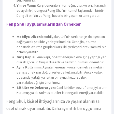
şekillendirilir.
Yin ve Yang:
Karşıt enerjilerin (örneğin, dişil ve eril, karanlık
ve aydınlık) dengesi Feng Shui'nin temel taşlarından biridir.
Dengeli bir Yin ve Yang, huzurlu bir yaşam ortamı yaratır.
Feng Shui Uygulamalarından Örnekler
Mobilya Düzeni:
Mobilyalar, Chi’nin serbestçe dolaşmasını
sağlayacak şekilde yerleştirilmelidir. Örneğin, oturma
odasında oturma grupları karşılıklı yerleştirilerek samimi bir
ortam yaratılır.
Giriş Kapısı:
Ana kapı, pozitif enerjinin eve giriş yaptığı yer
olarak görülür. Girişin düzenli ve temiz tutulması önemlidir.
Ayna Kullanımı:
Aynalar, enerjiyi yönlendirmek ve mekânı
genişletmek için doğru yerlerde kullanılabilir. Ancak yatak
odasında yatağı yansıtan bir ayna, huzursuzluk
yaratabileceği için önerilmez.
Bitkiler ve Dekorasyon:
Canlı bitkiler pozitif enerjiyi artırır.
Kurumuş ya da solmuş bitkiler ise negatif enerji yaratabilir.
Feng Shui, kişisel ihtiyaçlarınıza ve yaşam alanınıza
özel olarak uyarlanabilir. Daha ayrıntılı bir uygulama