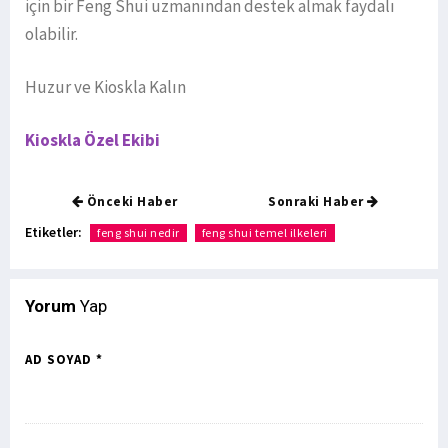
için bir Feng Shui uzmanından destek almak faydalı
olabilir.
Huzur ve Kioskla Kalın
Kioskla Özel Ekibi
Önceki Haber
Sonraki Haber
Etiketler:
feng shui nedir
feng shui temel ilkeleri
Yorum
Yap
AD SOYAD *