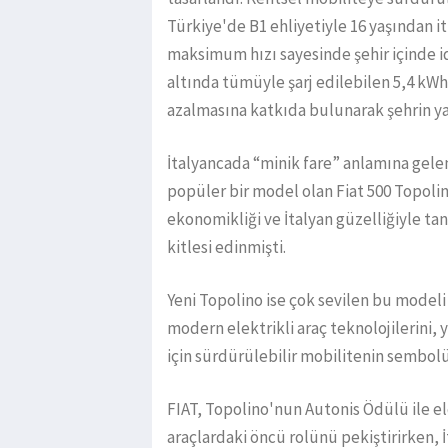
Türkiye'de B1 ehliyetiyle 16 yaşından i
maksimum hızı sayesinde şehir içinde ide
altında tümüyle şarj edilebilen 5,4 kWh
azalmasına katkıda bulunarak şehrin ya
İtalyancada “minik fare” anlamına gelen
popüler bir model olan Fiat 500 Topoli
ekonomikliği ve İtalyan güzelliğiyle ta
kitlesi edinmişti.
Yeni Topolino ise çok sevilen bu model
modern elektrikli araç teknolojilerini, y
için sürdürülebilir mobilitenin sembolü 
FIAT, Topolino'nun Autonis Ödülü ile elde
araçlardaki öncü rolünü pekiştirirken, 