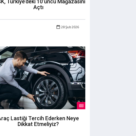
K, Türkiye’deki 10’uncu Mağazasını
Açtı
28 Şub 2026
Araç Lastiği Tercih Ederken Neye
Dikkat Etmeliyiz?