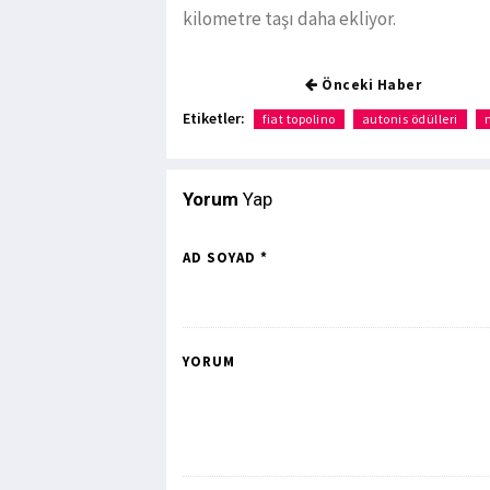
kilometre taşı daha ekliyor.
Önceki Haber
Etiketler:
fiat topolino
autonis ödülleri
Yorum
Yap
AD SOYAD *
YORUM