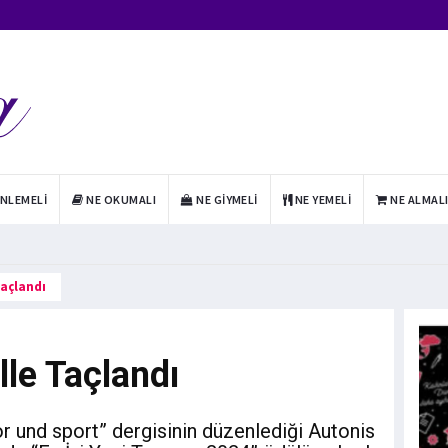
INLEMELI
NE OKUMALI
NE GIYMELI
NE YEMELI
NE ALMAL
Taçlandı
lle Taçlandı
r und sport” dergisinin düzenlediği Autonis