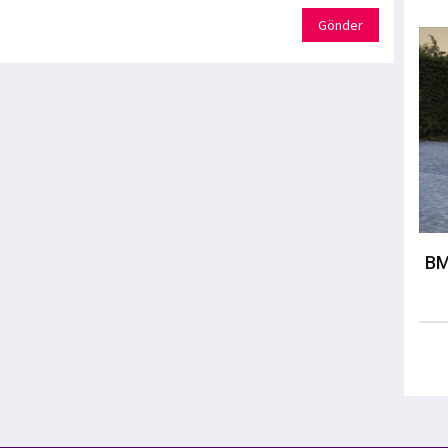
Gönder
BM