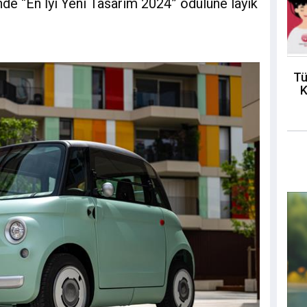
inde “En İyi Yeni Tasarım 2024” ödülüne layık
Tü
K