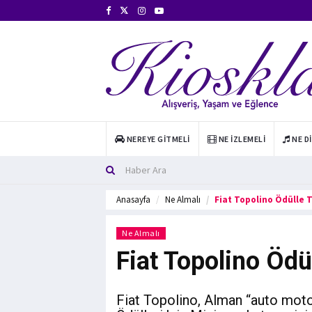
NEREYE GITMELI
NE İZLEMELI
NE D
Anasayfa
Ne Almalı
Fiat Topolino Ödülle 
Ne Almalı
Fiat Topolino Ödü
Fiat Topolino, Alman “auto moto