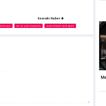
Sonraki Haber
minicars
en iyi yeni tasarım
auto motor und sport
Me