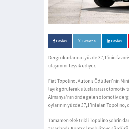
Paylaş
Tweetle
Paylaş
Dergi okurlarının yüzde 37,1'inin favoris
ulaşımını teşvik ediyor.
Fiat Topolino, Autonis Ödülleri'nin Min
layık görülerek uluslararası otomotiv ta
Almanya'nın önde gelen otomotiv derg
oylarının yüzde 37,1’ini alan Topolino, 
Tamamen elektrikli Topolino şehrin da
tasarlandı. Kentsel mobiliteye sürdürüle