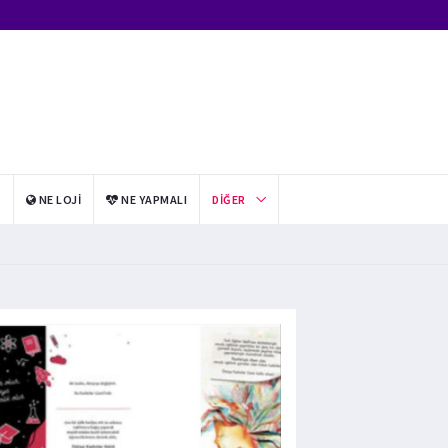
I
NE LOJI
NE YAPMALI
DIĞER