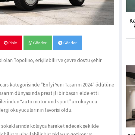
Ka
Pinle
Gönder
Gönder
i olan Topolino, erişilebilir ve çevre dostu şehir
icars kategorisinde “En İyi Yeni Tasarım 2024” ödülüne
sarım dünyasında prestijli bir başarı elde etti.
ilerinden “auto motor und sport”un okuyucu
dergi okuyucularının favorisi oldu.
r sokaklarında kolayca hareket edecek şekilde
bilir ve ulaşılabilir bir yaklaşım getiren ve