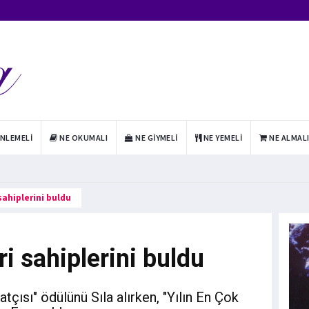
INLEMELI
NE OKUMALI
NE GIYMELI
NE YEMELI
NE ALMAL
sahiplerini buldu
i sahiplerini buldu
tçısı" ödülünü Sıla alırken, "Yılın En Çok