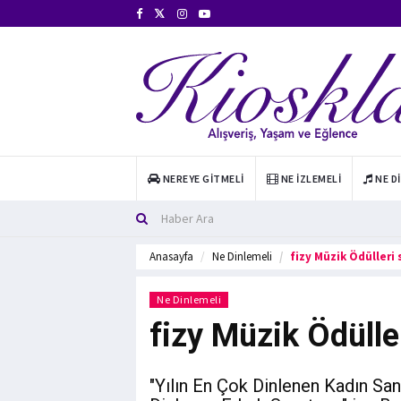
NEREYE GITMELI
NE İZLEMELI
NE D
Anasayfa
Ne Dinlemeli
fizy Müzik Ödülleri 
Ne Dinlemeli
fizy Müzik Ödüller
"Yılın En Çok Dinlenen Kadın Sana