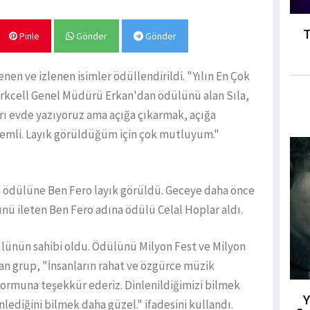
T
Pinle
Gönder
Gönder
enen ve izlenen isimler ödüllendirildi. "Yılın En Çok
urkcell Genel Müdürü Erkan'dan ödülünü alan Sıla,
arı evde yazıyoruz ama açığa çıkarmak, açığa
nemli. Layık görüldüğüm için çok mutluyum."
" ödülüne Ben Fero layık görüldü. Geceye daha önce
ünü ileten Ben Fero adına ödülü Celal Hoplar aldı.
ülünün sahibi oldu. Ödülünü Milyon Fest ve Milyon
 grup, "İnsanların rahat ve özgürce müzik
atformuna teşekkür ederiz. Dinlenildiğimizi bilmek
Y
nlediğini bilmek daha güzel." ifadesini kullandı.