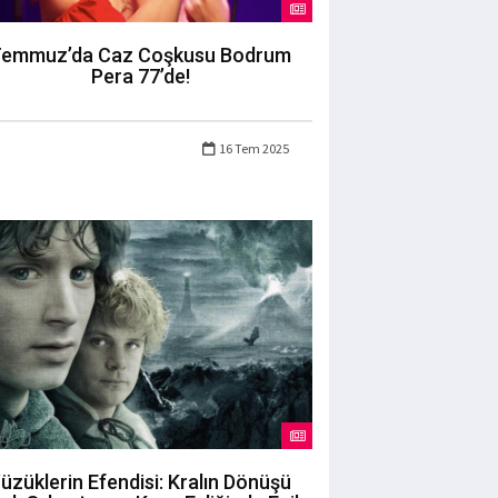
emmuz’da Caz Coşkusu Bodrum
Pera 77’de!
16 Tem 2025
üzüklerin Efendisi: Kralın Dönüşü