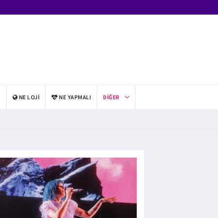
I
NE LOJI
NE YAPMALI
DIĞER