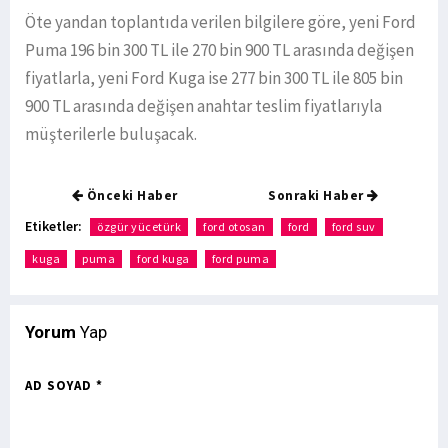
Öte yandan toplantıda verilen bilgilere göre, yeni Ford
Puma 196 bin 300 TL ile 270 bin 900 TL arasında değişen
fiyatlarla, yeni Ford Kuga ise 277 bin 300 TL ile 805 bin
900 TL arasında değişen anahtar teslim fiyatlarıyla
müşterilerle buluşacak.
Önceki Haber
Sonraki Haber
Etiketler:
özgür yücetürk
ford otosan
ford
ford suv
kuga
puma
ford kuga
ford puma
Yorum
Yap
AD SOYAD *