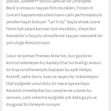
yazılan, GRAMMY® ödüllü şarkılar ile Christophe
Beck’in imzasını taşıyan film müzikleri, Frozen In
Concert kapsamında orkestranın canlı performansıyla
yeniden hayat buluyor. “Let It Go” başta olmak üzere
filmin hafızalara kazınan tüm müzikleri, izleyicileri
Arendelle’ın büyülü atmosferine taşıyan sinematik bir
yolculuğa dönüştürüyor.
Cesur ve iyimser Prenses Anna’nın, buz güçlerini
kontrol edemeyen kız kardeşi Elsa’nın krallığı sonsuz
bir kışa sürüklemesiyle başlayan bu epik hikâye;
Kristoff, sadık dostu Sven ve neşesi hiç tükenmeyen
Olaf eşliğinde umut dolu bir maceraya evriliyor.
Karanlık ormanlardan buz saraylarına uzanan bu
serüven, canlı orkestra eşliğinde çok daha güçlü ve
duygusal bir deneyim sunuyor.