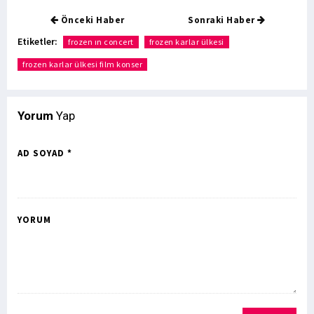
Önceki Haber
Sonraki Haber
Etiketler:
frozen ın concert
frozen karlar ülkesi
frozen karlar ülkesi film konser
Yorum
Yap
AD SOYAD *
YORUM