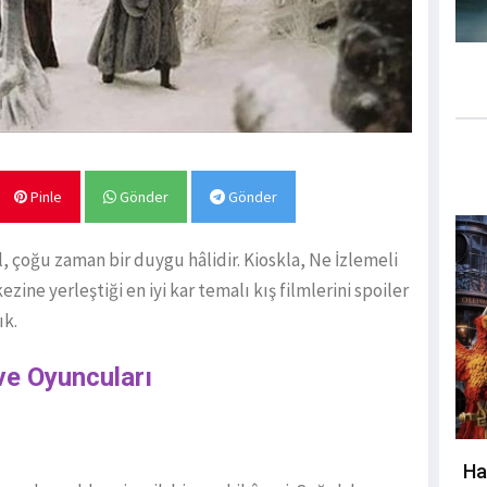
Pinle
Gönder
Gönder
, çoğu zaman bir duygu hâlidir. Kioskla, Ne İzlemeli
ezine yerleştiği en iyi kar temalı kış filmlerini spoiler
ık.
ve Oyuncuları
Ha