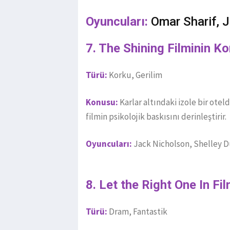
Oyuncuları:
Omar Sharif, Ju
7. The Shining Filminin K
Türü:
Korku, Gerilim
Konusu:
Karlar altındaki izole bir otel
filmin psikolojik baskısını derinleştirir.
Oyuncuları:
Jack Nicholson, Shelley D
8. Let the Right One In Fi
Türü:
Dram, Fantastik