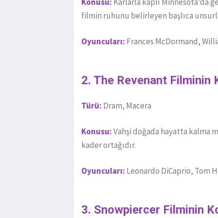
Konusu:
Karlarla kaplı Minnesota’da ge
filmin ruhunu belirleyen başlıca unsurla
Oyuncuları:
Frances McDormand, Willi
2. The Revenant Filminin
Türü:
Dram, Macera
Konusu:
Vahşi doğada hayatta kalma m
kader ortağıdır.
Oyuncuları:
Leonardo DiCaprio, Tom H
3. Snowpiercer
Filminin K