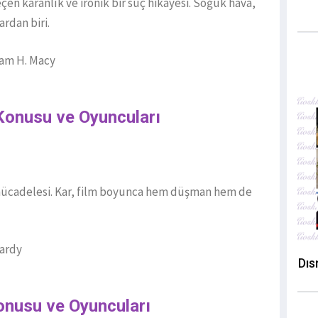
çen karanlık ve ironik bir suç hikâyesi. Soğuk hava,
rdan biri.
am H. Macy
 Konusu ve Oyuncuları
ücadelesi. Kar, film boyunca hem düşman hem de
ardy
Dıs
onusu ve Oyuncuları