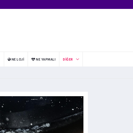
I
NE LOJI
NE YAPMALI
DIĞER