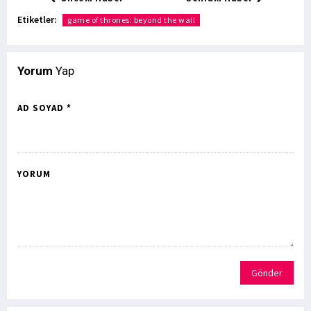
Etiketler:
game of thrones: beyond the wall
Yorum
Yap
AD SOYAD *
YORUM
Gönder