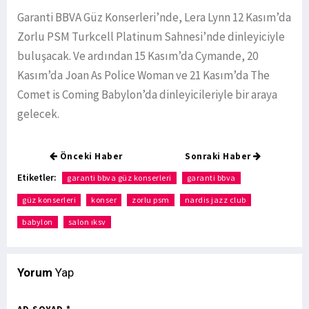
Garanti BBVA Güz Konserleri’nde, Lera Lynn 12 Kasım’da
Zorlu PSM Turkcell Platinum Sahnesi’nde dinleyiciyle
buluşacak. Ve ardından 15 Kasım’da Cymande, 20
Kasım’da Joan As Police Woman ve 21 Kasım’da The
Comet is Coming Babylon’da dinleyicileriyle bir araya
gelecek.
Önceki Haber
Sonraki Haber
Etiketler:
garanti bbva güz konserleri
garanti bbva
güz konserleri
konser
zorlu psm
nardis jazz club
babylon
salon ıksv
Yorum
Yap