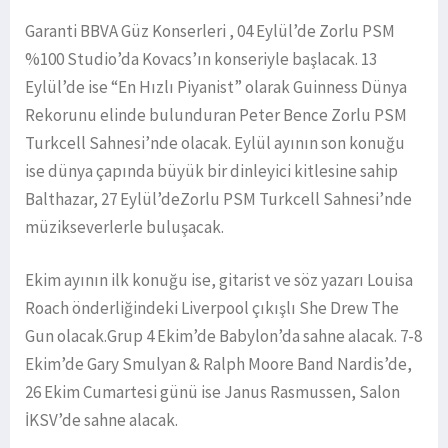
Garanti BBVA Güz Konserleri , 04 Eylül’de Zorlu PSM
%100 Studio’da Kovacs’ın konseriyle başlacak. 13
Eylül’de ise “En Hızlı Piyanist” olarak Guinness Dünya
Rekorunu elinde bulunduran Peter Bence Zorlu PSM
Turkcell Sahnesi’nde olacak. Eylül ayının son konuğu
ise dünya çapında büyük bir dinleyici kitlesine sahip
Balthazar, 27 Eylül’deZorlu PSM Turkcell Sahnesi’nde
müzikseverlerle buluşacak.
Ekim ayının ilk konuğu ise, gitarist ve söz yazarı Louisa
Roach önderliğindeki Liverpool çıkışlı She Drew The
Gun olacak.Grup 4 Ekim’de Babylon’da sahne alacak. 7-8
Ekim’de Gary Smulyan & Ralph Moore Band Nardis’de,
26 Ekim Cumartesi günü ise Janus Rasmussen, Salon
İKSV’de sahne alacak.