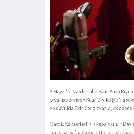
2 Mayıs’ta Nardis sahnesine Kaan Bıyık
piyanistlerinden Kaan Bıyıkoğlu’na sa
ve davulda Ekin Cengizkan eşlik edece
Nardis Konserleri’nin kapanışını 4 Mayı
tenor saksafonda Engin Recepoğulları,