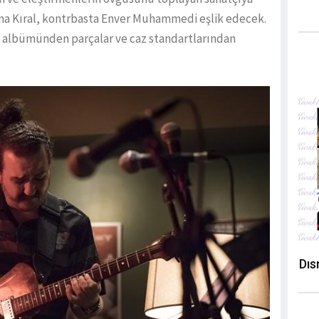
na Kıral, kontrbasta Enver Muhammedi eşlik edecek.
 albümünden parçalar ve caz standartlarından
Dıs