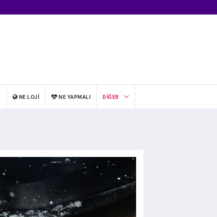
I
NE LOJI
NE YAPMALI
DIĞER