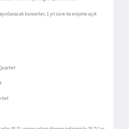
ınlanacak konserler, 1 yıl süre ile erişime açık
 Quartet
t
artet
kadar 35 TL yerine erken dönem indirimiyle 25 TL’ye