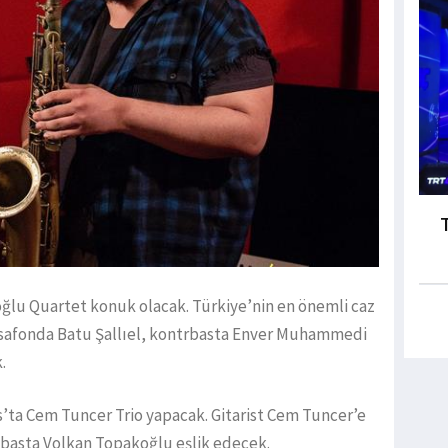
oğlu Quartet konuk olacak. Türkiye’nin en önemli caz
ksafonda Batu Şallıel, kontrbasta Enver Muhammedi
k.
s’ta Cem Tuncer Trio yapacak. Gitarist Cem Tuncer’e
 basta Volkan Topakoğlu eşlik edecek.