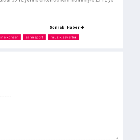
Sonraki Haber
line konser
sahneport
müzik severler