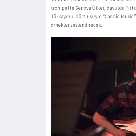
trompette Şenova Ülker, davulda Fırtı
Türkaydın, dörtlüsüyle “Candid Music”
örnekler seslendirecek.