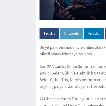
Paylaş
Tweetle
Paylaş
Bu yıl pandemi nedeniyle online olara
biletli olarak izlemeye açılacak.
Seri 22 Nisan’da Selen Gülün Trio’nun v
şarkıcı Selen Gülün’e elektrik basta A
Selen Gülün Trio, Nardis performansları
seçilmiş parçalardan oluşan retrospekti
27 Nisan’da Kerem Türkaydın Quartet Na
albümü “Candid Music” ile dinleyiciler