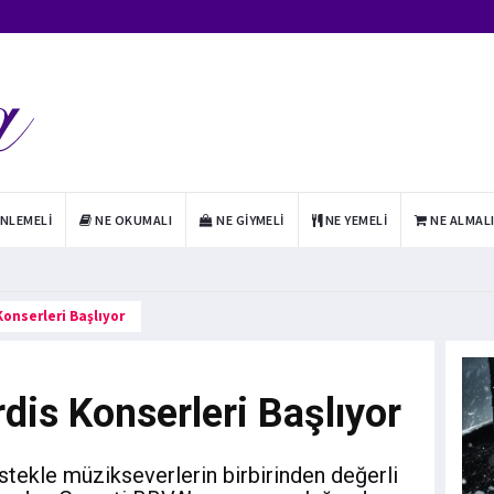
INLEMELI
NE OKUMALI
NE GIYMELI
NE YEMELI
NE ALMAL
onserleri Başlıyor
dis Konserleri Başlıyor
stekle müzikseverlerin birbirinden değerli