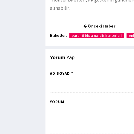
alınabilir.
Önceki Haber
Etiketler:
garanti bbva nardis konserleri
on
Yorum
Yap
AD SOYAD *
YORUM