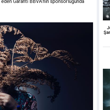
ık eden Garanti BBVA’nın sponsorluğunda
J
Şar