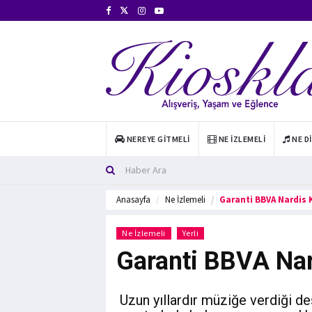
NEREYE GITMELI
NE İZLEMELI
NE D
Anasayfa
Ne İzlemeli
Garanti BBVA Nardis K
Ne İzlemeli
Yerli
Garanti BBVA Nar
Uzun yıllardır müziğe verdiği de