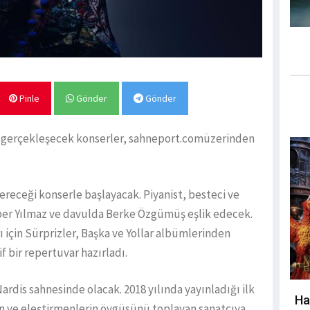
Pinle
Gönder
Gönder
k gerçekleşecek konserler, sahneport.comüzerinden
ereceği konserle başlayacak. Piyanist, besteci ve
lper Yılmaz ve davulda Berke Özgümüş eşlik edecek.
 için Sürprizler, Başka ve Yollar albümlerinden
f bir repertuvar hazırladı.
rdis sahnesinde olacak. 2018 yılında yayınladığı ilk
Ha
in ve eleştirmenlerin övgüsünü toplayan sanatçıya