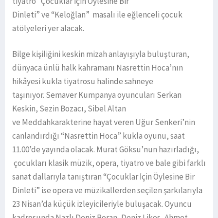
tiyatro “Çocuklar İçin Öylesine Bir
Dinleti” ve “Keloğlan” masalı ile eğlenceli çocuk
atölyeleri yer alacak.
Bilge kişiliğini keskin mizah anlayışıyla buluşturan,
dünyaca ünlü halk kahramanı Nasrettin Hoca’nın
hikâyesi kukla tiyatrosu halinde sahneye
taşınıyor. Semaver Kumpanya oyuncuları Serkan
Keskin, Sezin Bozacı, Sibel Altan
ve Meddahkarakterine hayat veren Uğur Senkeri’nin
canlandırdığı “Nasrettin Hoca” kukla oyunu, saat
11.00’de yayında olacak. Murat Göksu’nun hazırladığı,
çocukları klasik müzik, opera, tiyatro ve bale gibi farklı
sanat dallarıyla tanıştıran “Çocuklar İçin Öylesine Bir
Dinleti” ise opera ve müzikallerden seçilen şarkılarıyla
23 Nisan’da küçük izleyicileriyle buluşacak. Oyuncu
kadrosunda Nazlı Deniz Boran, Deniz Likos, Ahmet