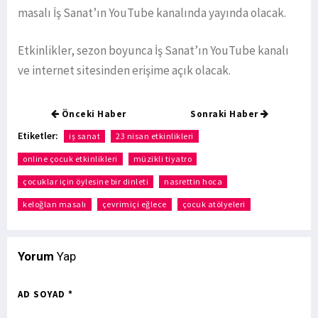
masalı İş Sanat’ın YouTube kanalında yayında olacak.
Etkinlikler, sezon boyunca İş Sanat’ın YouTube kanalı
ve internet sitesinden erişime açık olacak.
Önceki Haber
Sonraki Haber
Etiketler:
iş sanat
23 nisan etkinlikleri
online çocuk etkinlikleri
müzikli tiyatro
çocuklar için öylesine bir dinleti
nasrettin hoca
keloğlan masalı
çevrimiçi eğlece
çocuk atölyeleri
Yorum
Yap
AD SOYAD *