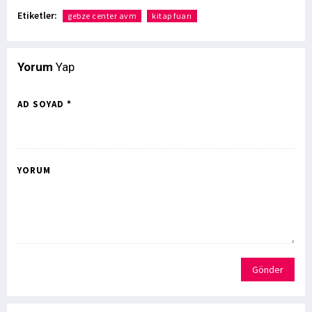
Etiketler:
gebze center avm
kitap fuarı
Yorum
Yap
AD SOYAD *
YORUM
Gönder