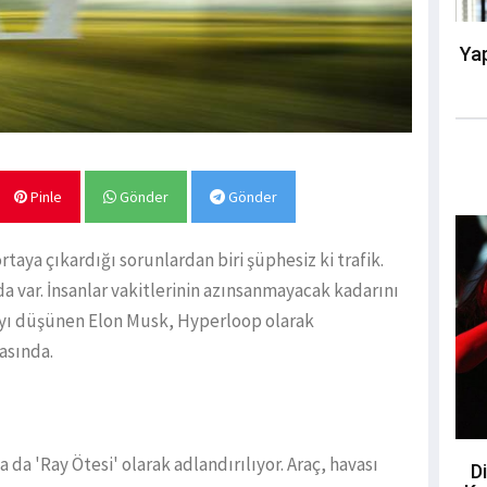
Yap
Pinle
Gönder
Gönder
ya çıkardığı sorunlardan biri şüphesiz ki trafik.
da var. İnsanlar vakitlerinin azınsanmayacak kadarını
mayı düşünen Elon Musk, Hyperloop olarak
asında.
 da 'Ray Ötesi' olarak adlandırılıyor. Araç, havası
Di