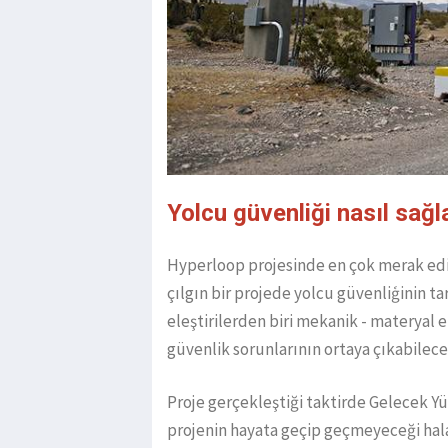
Yolcu güvenliği nasıl sağ
Hyperloop projesinde en çok merak edil
çılgın bir projede yolcu güvenliģinin t
eleştirilerden biri mekanik - materyal e
güvenlik sorunlarının ortaya çıkabilec
Proje gerçekleştiği taktirde Gelecek Yü
projenin hayata geçip geçmeyeceği hala k