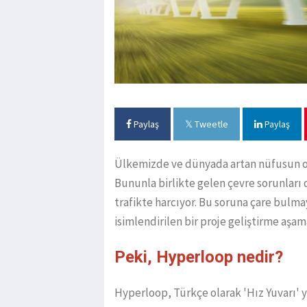
Paylaş
Tweetle
Paylaş
Ülkemizde ve dünyada artan nüfusun orta
Bununla birlikte gelen çevre sorunları 
trafikte harcıyor. Bu soruna çare bul
isimlendirilen bir proje geliştirme aşam
Peki, Hyperloop nedir?
Hyperloop, Türkçe olarak 'Hız Yuvarı' ya