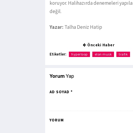
koruyor. Halihazırda denemeleri yapıla
değil.
Yazar:
Talha Deniz Hatip
Önceki Haber
Etiketler:
hyperloop
elon musk
trafik
Yorum
Yap
AD SOYAD *
YORUM