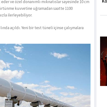
Ko
 eder ve özel donanımlı mıknatıslar sayesinde 10 cm
e sürtünme kuvvetine uğramadan saatte 1100
zla ilerleyebiliyor.
ında açıldı. Yeni bir test tüneli içinse çalışmalara