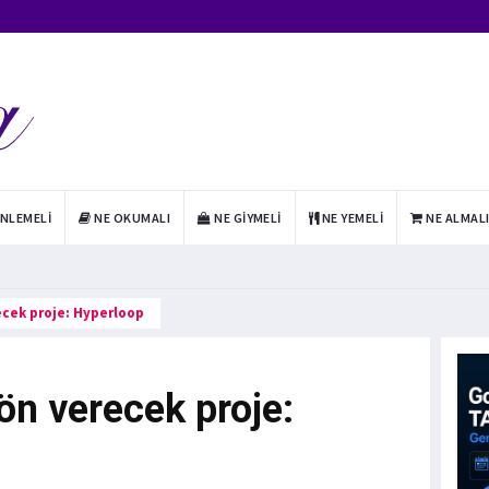
INLEMELI
NE OKUMALI
NE GIYMELI
NE YEMELI
NE ALMAL
ecek proje: Hyperloop
ön verecek proje: