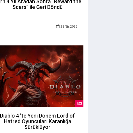
rn 4 Yıl Aradan Sonra “Reward the
Scars” ile Geri Döndü
28 Nis 2026
Diablo 4 ’te Yeni Dönem Lord of
Hatred Oyuncuları Karanlığa
Sürüklüyor