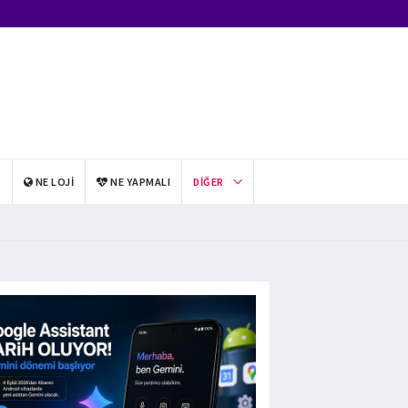
I
NE LOJI
NE YAPMALI
DIĞER