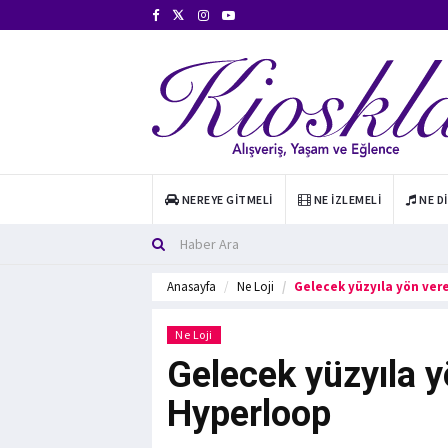
NEREYE GITMELI
NE İZLEMELI
NE D
Anasayfa
Ne Loji
Gelecek yüzyıla yön ver
Ne Loji
Gelecek yüzyıla y
Hyperloop