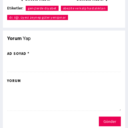
Etiketler:
gençlerde diyabet
obezite ve kalp hastalıkları
dr. öğr. üyesi zeynep güler yenipınar
Yorum
Yap
AD SOYAD *
YORUM
Gönder