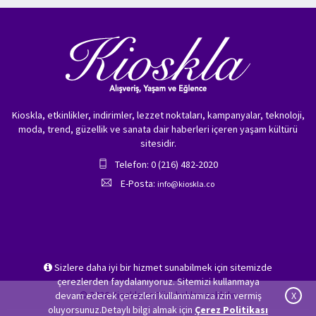
Kioskla, etkinlikler, indirimler, lezzet noktaları, kampanyalar, teknoloji,
moda, trend, güzellik ve sanata dair haberleri içeren yaşam kültürü
sitesidir.
Telefon: 0 (216) 482-2020
E-Posta:
info@kioskla.co
Sizlere daha iyi bir hizmet sunabilmek için sitemizde
çerezlerden faydalanıyoruz. Sitemizi kullanmaya
© 2026 Kioskla.co Tüm hakları saklıdır.
devam ederek çerezleri kullanmamıza izin vermiş
X
oluyorsunuz.Detaylı bilgi almak için
Çerez Politikası